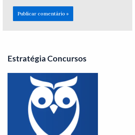
Estratégia Concursos