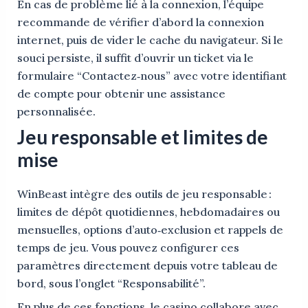
En cas de problème lié à la connexion, l’équipe
recommande de vérifier d’abord la connexion
internet, puis de vider le cache du navigateur. Si le
souci persiste, il suffit d’ouvrir un ticket via le
formulaire “Contactez‑nous” avec votre identifiant
de compte pour obtenir une assistance
personnalisée.
Jeu responsable et limites de
mise
WinBeast intègre des outils de jeu responsable :
limites de dépôt quotidiennes, hebdomadaires ou
mensuelles, options d’auto‑exclusion et rappels de
temps de jeu. Vous pouvez configurer ces
paramètres directement depuis votre tableau de
bord, sous l’onglet “Responsabilité”.
En plus de ces fonctions, le casino collabore avec