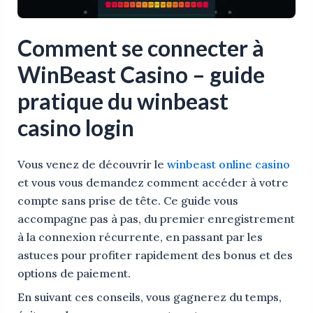
Comment se connecter à
WinBeast Casino – guide
pratique du winbeast
casino login
Vous venez de découvrir le
winbeast online casino
et vous vous demandez comment accéder à votre
compte sans prise de tête. Ce guide vous
accompagne pas à pas, du premier enregistrement
à la connexion récurrente, en passant par les
astuces pour profiter rapidement des bonus et des
options de paiement.
En suivant ces conseils, vous gagnerez du temps,