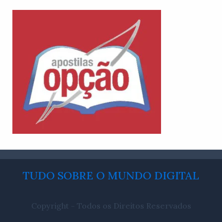
TUDO SOBRE O MUNDO DIGITAL
Copyright - Todos os Direitos Reservados