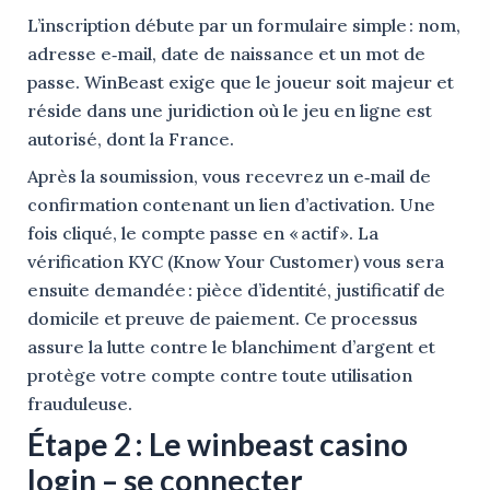
L’inscription débute par un formulaire simple : nom,
adresse e‑mail, date de naissance et un mot de
passe. WinBeast exige que le joueur soit majeur et
réside dans une juridiction où le jeu en ligne est
autorisé, dont la France.
Après la soumission, vous recevrez un e‑mail de
confirmation contenant un lien d’activation. Une
fois cliqué, le compte passe en « actif ». La
vérification KYC (Know Your Customer) vous sera
ensuite demandée : pièce d’identité, justificatif de
domicile et preuve de paiement. Ce processus
assure la lutte contre le blanchiment d’argent et
protège votre compte contre toute utilisation
frauduleuse.
Étape 2 : Le winbeast casino
login – se connecter