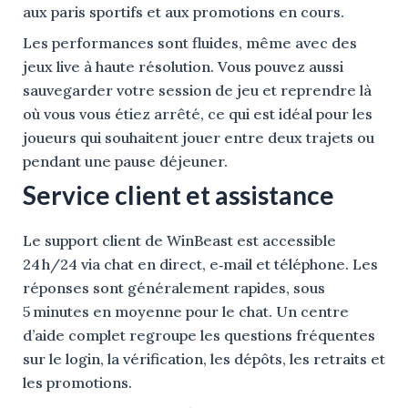
aux paris sportifs et aux promotions en cours.
Les performances sont fluides, même avec des
jeux live à haute résolution. Vous pouvez aussi
sauvegarder votre session de jeu et reprendre là
où vous vous étiez arrêté, ce qui est idéal pour les
joueurs qui souhaitent jouer entre deux trajets ou
pendant une pause déjeuner.
Service client et assistance
Le support client de WinBeast est accessible
24 h/24 via chat en direct, e‑mail et téléphone. Les
réponses sont généralement rapides, sous
5 minutes en moyenne pour le chat. Un centre
d’aide complet regroupe les questions fréquentes
sur le login, la vérification, les dépôts, les retraits et
les promotions.