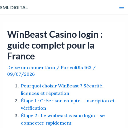
Ir
Post
Ma
SML DIGITAL
para
navigation
Me
o
conteúdo
WinBeast Casino login :
guide complet pour la
France
Deixe um comentário
/ Por
volt95463
/
09/07/2026
Pourquoi choisir WinBeast ? Sécurité,
licences et réputation
Étape 1 : Créer son compte – inscription et
vérification
Étape 2 : Le winbeast casino login – se
connecter rapidement