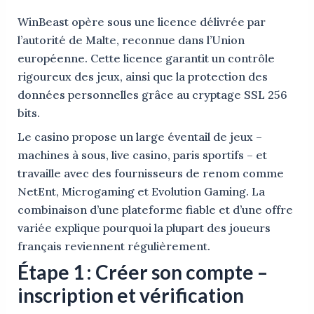
WinBeast opère sous une licence délivrée par
l’autorité de Malte, reconnue dans l’Union
européenne. Cette licence garantit un contrôle
rigoureux des jeux, ainsi que la protection des
données personnelles grâce au cryptage SSL 256
bits.
Le casino propose un large éventail de jeux –
machines à sous, live casino, paris sportifs – et
travaille avec des fournisseurs de renom comme
NetEnt, Microgaming et Evolution Gaming. La
combinaison d’une plateforme fiable et d’une offre
variée explique pourquoi la plupart des joueurs
français reviennent régulièrement.
Étape 1 : Créer son compte –
inscription et vérification