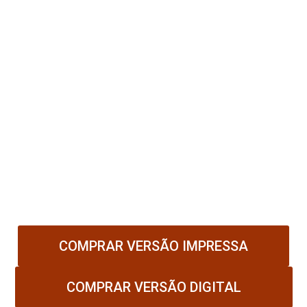
Página por página, você será guiado com
clareza e coragem a transformar:
manipulação em consciência;
culpa em força; e
silêncio em libertação.
Nem toda dor é visível, mas toda verdade
precisa ser encarada.
A sua liberdade começa quando você
enxerga quem está por trás da máscara.
COMPRAR VERSÃO IMPRESSA
COMPRAR VERSÃO DIGITAL