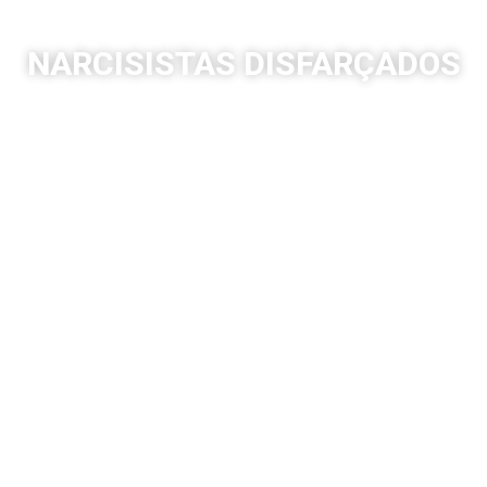
NARCISISTAS DISFARÇADOS
Você já se sentiu confuso, culpado ou
emocionalmente esgotado por
alguém que parecia encantador no
início? Já se perguntou se o problema
está com você ou se está preso(a) em
um relacionamento tóxico e
silenciosamente destrutivo?
Este livro é para você.
Em
Narcisistas Disfarçados
, o autor
revela com clareza e sensibilidade o