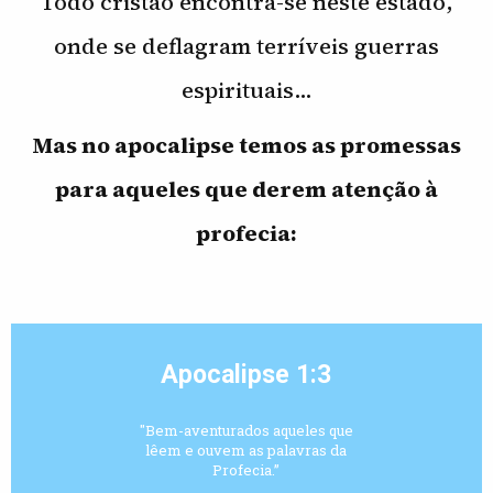
Todo cristão encontra-se neste estado,
onde se deflagram terríveis guerras
espirituais…
Mas no apocalipse temos as promessas
para aqueles que derem atenção à
profecia:
Apocalipse 1:3
"Bem-aventurados aqueles que
lêem e ouvem as palavras da
Profecia.”