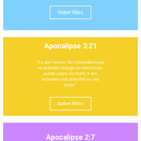
Saber Mais
Apocalipse 3:21
"Ao que vencer lhe concederei que
se assente comigo no meu trono;
assim como eu venci, e me
assentei com meu Pai no seu
trono."
Saber Mais
Apocalipse 2:7