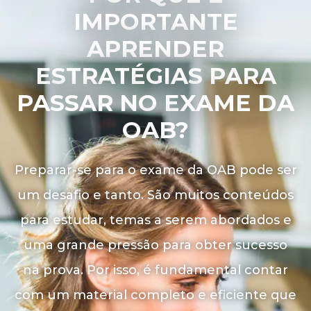
IMPORTANTE
APRENDER
ESTRATÉGIAS PARA
PASSAR NO EXAME DA
OAB?
Preparar-se para o exame da OAB pode ser
um desafio e tanto. São muitos conteúdos
para estudar, temas a serem abordados e
uma grande pressão para obter sucesso
na prova. Por isso, é fundamental contar
com um material completo e eficiente que