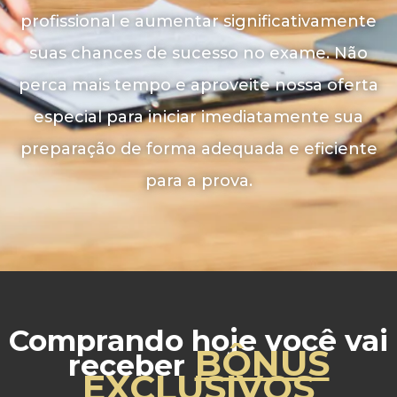
profissional e aumentar significativamente
suas chances de sucesso no exame. Não
perca mais tempo e aproveite nossa oferta
especial para iniciar imediatamente sua
preparação de forma adequada e eficiente
para a prova.
Comprando hoje você vai
BÔNUS
receber
EXCLUSIVOS