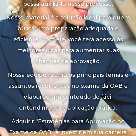
possa auxiliá-lo nesse processo.
Nosso material é a solução ideal para quem
busca uma preparação adequada e
eficiente. Com ele, você terá acesso às
melhores dicas para aumentar suas
chances de aprovação.
Nossa equipe reuniu os principais temas e
assuntos recorrentes no exame da OAB e
elaborou um conteúdo de fácil
entendimento e aplicação prática.
Adquirir “Estratégias para Aprovação no
Exame da OAB” é investir em sua carreira