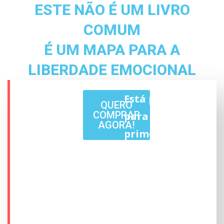
ESTE NÃO É UM LIVRO
COMUM
É UM MAPA PARA A
LIBERDADE EMOCIONAL
Simples
Está pronto
QUERO
COMPRAR
de
para dar o
AGORA!
entender
primeiro
Direto
passo?
ao
Você pode
ponto
continuar refém
Com
dos mesmos
dicas