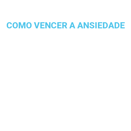
COMO VENCER A ANSIEDADE
Descubra o caminho para
transformar medo em força e
recuperar sua paz interior. Se a
ansiedade está te prendendo em um
ciclo de medo, insônia e
pensamentos acelerados, saiba:
existe um caminho para a
liberdade.
Neste livro, você vai
entender o que é a ansiedade, como
ela afeta sua mente e corpo, e como