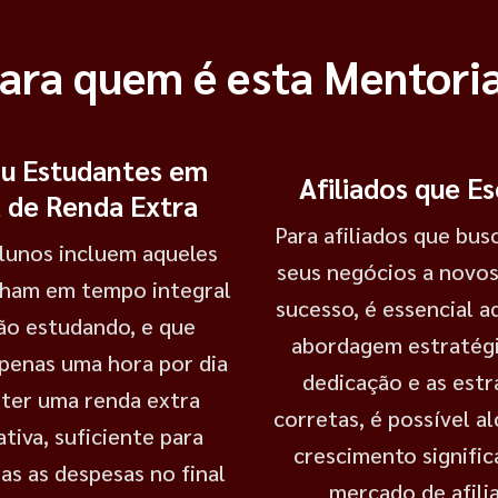
ara quem é esta Mentori
ou Estudantes em
Afiliados que E
 de Renda Extra
Para afiliados que bus
lunos incluem aqueles
seus negócios a novos
lham em tempo integral
sucesso, é essencial 
ão estudando, e que
abordagem estratég
penas uma hora por dia
dedicação e as estr
bter uma renda extra
corretas, é possível a
ativa, suficiente para
crescimento signific
as as despesas no final
mercado de afili