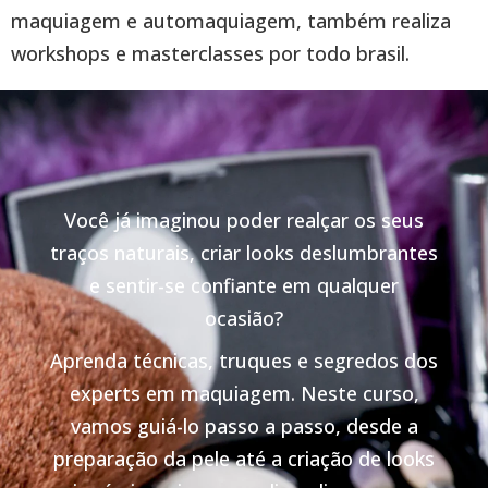
maquiagem e automaquiagem, também realiza
workshops e masterclasses por todo brasil.
Você já imaginou poder realçar os seus
traços naturais, criar looks deslumbrantes
e sentir-se confiante em qualquer
ocasião?
Aprenda técnicas, truques e segredos dos
experts em maquiagem. Neste curso,
vamos guiá-lo passo a passo, desde a
preparação da pele até a criação de looks