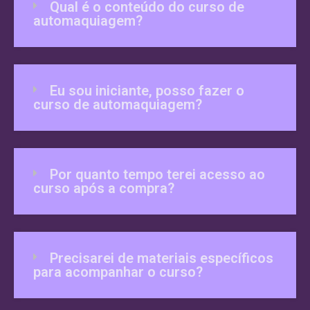
Qual é o conteúdo do curso de
automaquiagem?
Eu sou iniciante, posso fazer o
curso de automaquiagem?
Por quanto tempo terei acesso ao
curso após a compra?
Precisarei de materiais específicos
para acompanhar o curso?