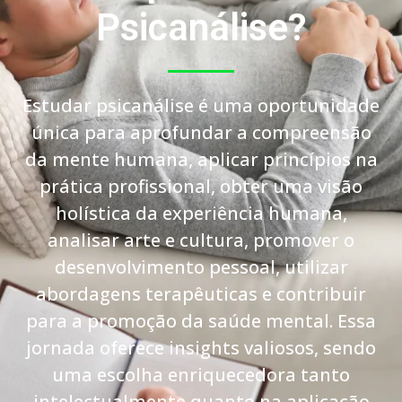
Psicanálise?
Estudar psicanálise é uma oportunidade
única para aprofundar a compreensão
da mente humana, aplicar princípios na
prática profissional, obter uma visão
holística da experiência humana,
analisar arte e cultura, promover o
desenvolvimento pessoal, utilizar
abordagens terapêuticas e contribuir
para a promoção da saúde mental. Essa
jornada oferece insights valiosos, sendo
uma escolha enriquecedora tanto
intelectualmente quanto na aplicação