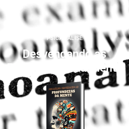
PSICANÁLISE
Desvendando as
Profundezas da Mente​