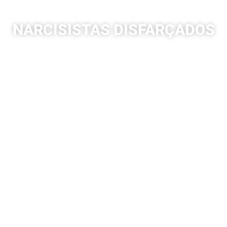
NARCISISTAS DISFARÇADOS
Você já se sentiu confuso, culpado ou
emocionalmente esgotado por
alguém que parecia encantador no
início? Já se perguntou se o problema
está com você ou se está preso(a) em
um relacionamento tóxico e
silenciosamente destrutivo?
Este livro é para você.
Em
Narcisistas Disfarçados
, o autor
revela com clareza e sensibilidade o