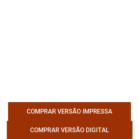
Página por página, você será guiado com
clareza e coragem a transformar:
manipulação em consciência;
culpa em força; e
silêncio em libertação.
Nem toda dor é visível, mas toda verdade
precisa ser encarada.
A sua liberdade começa quando você
enxerga quem está por trás da máscara.
COMPRAR VERSÃO IMPRESSA
COMPRAR VERSÃO DIGITAL