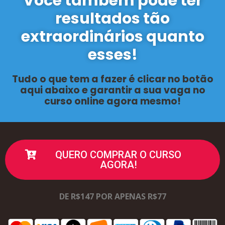
Você também pode ter
resultados tão
extraordinários quanto
esses!
Tudo o que tem a fazer é clicar no botão
aqui abaixo e garantir a sua vaga no
curso online agora mesmo!
QUERO COMPRAR O CURSO
AGORA!
DE R$147 POR APENAS R$77