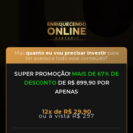
Mas
quanto eu vou precisar investir
para
ter acesso a todo esse conteúdo?
SUPER PROMOÇÃO!
MAIS DE 67% DE
DESCONTO
DE R$ 899,90 POR
APENAS
12x de R$ 29,90
ou à vista R$ 297