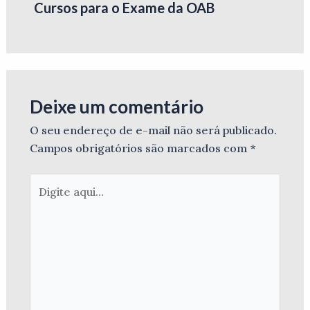
Cursos para o Exame da OAB
Deixe um comentário
O seu endereço de e-mail não será publicado.
Campos obrigatórios são marcados com
*
Digite
aqui...