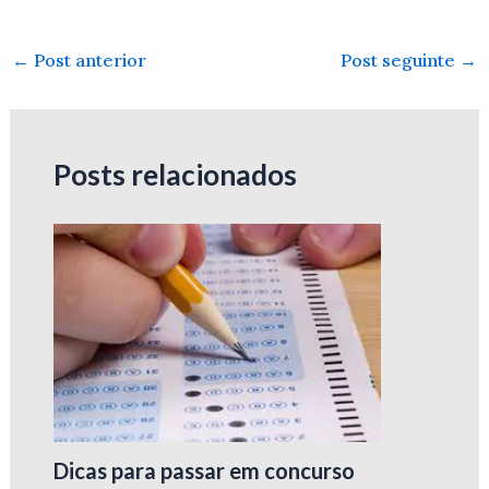
←
Post anterior
Post seguinte
→
Posts relacionados
Dicas para passar em concurso