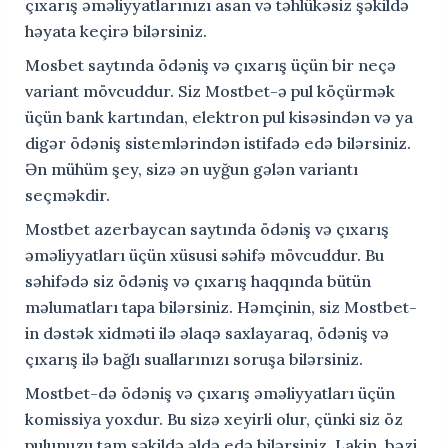
çıxarış əməliyyatlarınızı asan və təhlükəsiz şəkildə
həyata keçirə bilərsiniz.
Mosbet saytında ödəniş və çıxarış üçün bir neçə
variant mövcuddur. Siz Mostbet-ə pul köçürmək
üçün bank kartından, elektron pul kisəsindən və ya
digər ödəniş sistemlərindən istifadə edə bilərsiniz.
Ən mühüm şey, sizə ən uyğun gələn variantı
seçməkdir.
Mostbet azerbaycan saytında ödəniş və çıxarış
əməliyyatları üçün xüsusi səhifə mövcuddur. Bu
səhifədə siz ödəniş və çıxarış haqqında bütün
məlumatları tapa bilərsiniz. Həmçinin, siz Mostbet-
in dəstək xidməti ilə əlaqə saxlayaraq, ödəniş və
çıxarış ilə bağlı suallarınızı soruşa bilərsiniz.
Mostbet-də ödəniş və çıxarış əməliyyatları üçün
komissiya yoxdur. Bu sizə xeyirli olur, çünki siz öz
pulunuzu tam şəkildə əldə edə bilərsiniz. Lakin, bəzi