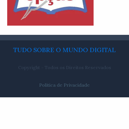
TUDO SOBRE O MUNDO DIGITAL
Copyright - Todos os Direitos Reservados
Política de Privacidade