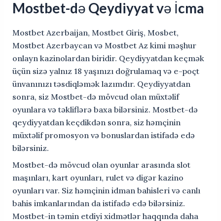
Mostbet-də Qeydiyyat və İcma
Mostbet Azerbaijan, Mostbet Giriş, Mosbet,
Mostbet Azerbaycan və Mostbet Az kimi məşhur
onlayn kazinolardan biridir. Qeydiyyatdan keçmək
üçün sizə yalnız 18 yaşınızı doğrulamaq və e-poçt
ünvanınızı təsdiqləmək lazımdır. Qeydiyyatdan
sonra, siz Mostbet-də mövcud olan müxtəlif
oyunlara və təkliflərə baxa bilərsiniz. Mostbet-də
qeydiyyatdan keçdikdən sonra, siz həmçinin
müxtəlif promosyon və bonuslardan istifadə edə
bilərsiniz.
Mostbet-də mövcud olan oyunlar arasında slot
maşınları, kart oyunları, rulet və digər kazino
oyunları var. Siz həmçinin idman bahisleri və canlı
bahis imkanlarından da istifadə edə bilərsiniz.
Mostbet-in təmin etdiyi xidmətlər haqqında daha