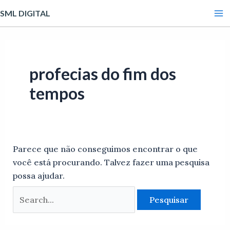
Ir
Pesquisar
Ma
SML DIGITAL
para
por:
Me
o
conteúdo
profecias do fim dos
tempos
Parece que não conseguimos encontrar o que
você está procurando. Talvez fazer uma pesquisa
possa ajudar.