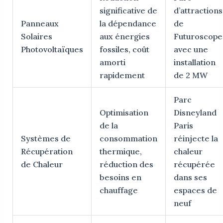
significative de
d’attractions
Panneaux
la dépendance
de
Solaires
aux énergies
Futuroscope
Photovoltaïques
fossiles, coût
avec une
amorti
installation
rapidement
de 2 MW
Parc
Optimisation
Disneyland
de la
Paris
Systèmes de
consommation
réinjecte la
Récupération
thermique,
chaleur
de Chaleur
réduction des
récupérée
besoins en
dans ses
chauffage
espaces de
neuf