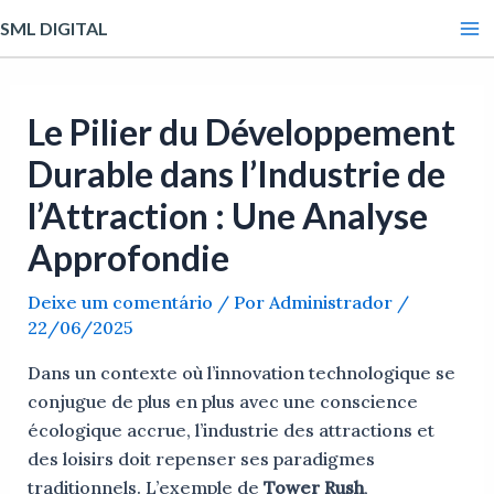
Ir
Post
Ma
SML DIGITAL
para
navigation
Me
o
conteúdo
Le Pilier du Développement
Durable dans l’Industrie de
l’Attraction : Une Analyse
Approfondie
Deixe um comentário
/ Por
Administrador
/
22/06/2025
Dans un contexte où l’innovation technologique se
conjugue de plus en plus avec une conscience
écologique accrue, l’industrie des attractions et
des loisirs doit repenser ses paradigmes
traditionnels. L’exemple de
Tower Rush
,