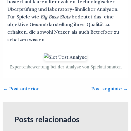
basiert auf klaren Kennzahlen, technologischer
Überprüfung und laboratory-ähnlicher Analysen.
Für Spiele wie
Big Bass Slots
bedeutet das, eine
objektive Gesamtdarstellung ihrer Qualität zu
erhalten, die sowohl Nutzer als auch Betreiber zu
schätzen wissen.
Expertenbewertung bei der Analyse von Spielautomaten
←
Post anterior
Post seguinte
→
Posts relacionados