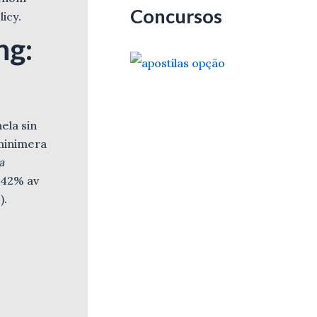
Concursos
licy.
ng:
ela sin
 minimera
a
 42% av
).