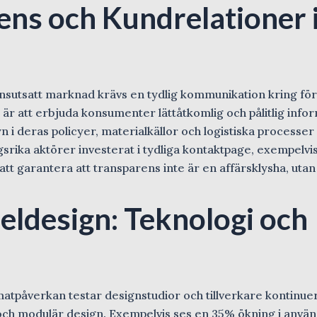
ens och Kundrelationer 
nsutsatt marknad krävs en tydlig kommunikation kring fö
a är att erbjuda konsumenter lättåtkomlig och pålitlig info
n i deras policyer, materialkällor och logistiska processer
ika aktörer investerat i tydliga kontaktpage, exempelvis
r att garantera att transparens inte är en affärsklysha, utan
ldesign: Teknologi och
påverkan testar designstudior och tillverkare kontinuer
 och modulär design. Exempelvis ses en 35% ökning i anvä