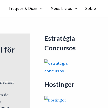
Truques & Dicas
Meus Livros
Sobre
Estratégia
Concursos
l för
ranschen
Hostinger
om de
h
genom