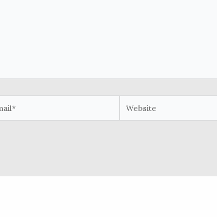
il*
Website