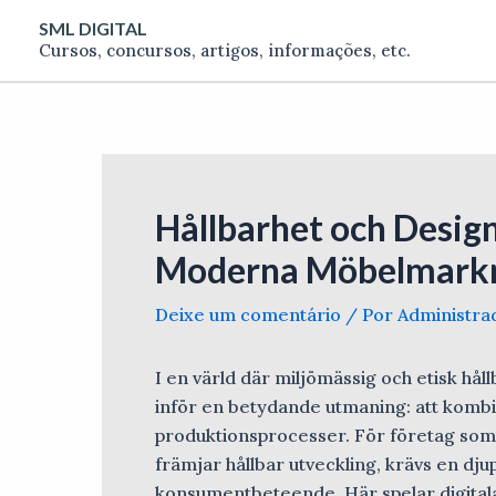
Ir
Post
SML DIGITAL
para
navigation
Cursos, concursos, artigos, informações, etc.
o
conteúdo
Hållbarhet och Desig
Moderna Möbelmark
Deixe um comentário
/ Por
Administr
I en värld där miljömässig och etisk hå
inför en betydande utmaning: att komb
produktionsprocesser. För företag som 
främjar hållbar utveckling, krävs en dju
konsumentbeteende. Här spelar digitala