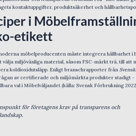
etagets kontaktuppgifter, produktsäkerhet och hållbarhetspo
iper i Möbelframställni
o-etikett
n moderna möbelproducenten måste integrera hållbarhet i h
t välja miljövänliga material, såsom FSC-märkt trä, till att
ucera koldioxidutsläpp. Enligt branschrapporter från
Svensk
rågan av certifierade och miljömärkta produkter stadigt –
lbara val i Möbelväljandet (källa: Svensk Förbrukning 2022
enspunkt för företagens krav på transparens och
 landskap.