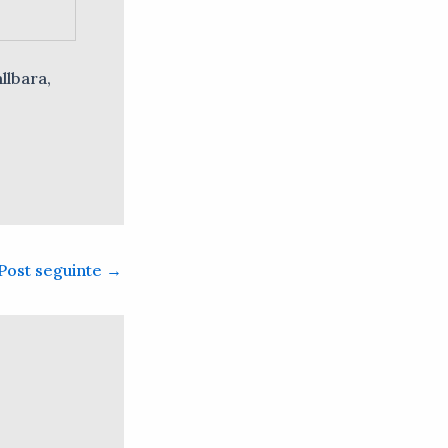
llbara,
Post seguinte
→