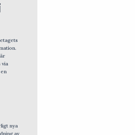
i
retagets
rmation.
 är
 via
 en
ligt nya
ndning av