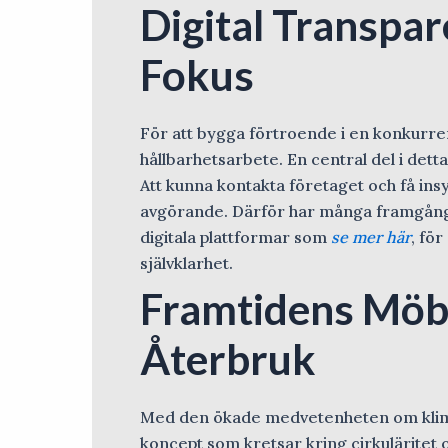
Digital Transpar
Fokus
För att bygga förtroende i en konkurre
hållbarhetsarbete. En central del i dett
Att kunna kontakta företaget och få insy
avgörande. Därför har många framgångsr
digitala plattformar som
se mer här
, fö
självklarhet.
Framtidens Möbe
Återbruk
Med den ökade medvetenheten om klimat
koncept som kretsar kring cirkuläritet