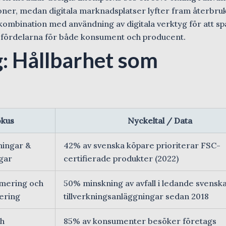
ioner, medan digitala marknadsplatser lyfter fram återbru
 i kombination med användning av digitala verktyg för att s
r fördelarna för både konsument och producent.
: Hållbarhet som
kus
Nyckeltal / Data
ningar &
42% av svenska köpare prioriterar FSC-
ngar
certifierade produkter (2022)
imering och
50% minskning av avfall i ledande svensk
tering
tillverkningsanläggningar sedan 2018
ch
85% av konsumenter besöker företags