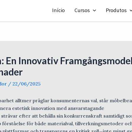
Início
Cursos
Produtos
n: En Innovativ Framgångsmodel
nader
ador
/
22/06/2025
llbarhet alltmer präglar konsumenternas val, står möbelb
inera estetisk innovation med ansvarstagande
strävar efter att behålla sin konkurrenskraft samtidigt s
p förståelse för både materialval, tillverkningsmetoder oc
 plattformar och transparens en kritisk roll—inte minst 