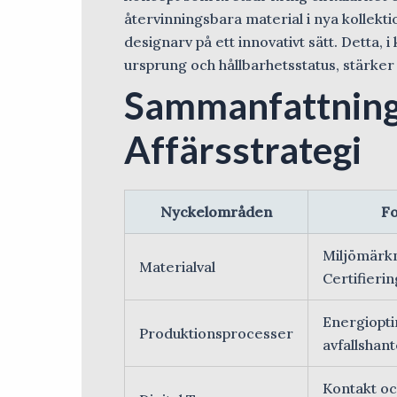
återvinningsbara material i nya kollekt
designarv på ett innovativt sätt. Detta,
ursprung och hållbarhetsstatus, stärke
Sammanfattning
Affärsstrategi
Nyckelområden
Fo
Miljömärk
Materialval
Certifieri
Energiopt
Produktionsprocesser
avfallshan
Kontakt o