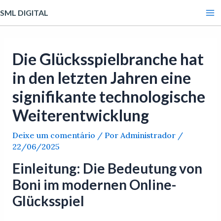
Ir
Post
Ma
SML DIGITAL
para
navigation
Me
o
conteúdo
Die Glücksspielbranche hat
in den letzten Jahren eine
signifikante technologische
Weiterentwicklung
Deixe um comentário
/ Por
Administrador
/
22/06/2025
Einleitung: Die Bedeutung von
Boni im modernen Online-
Glücksspiel