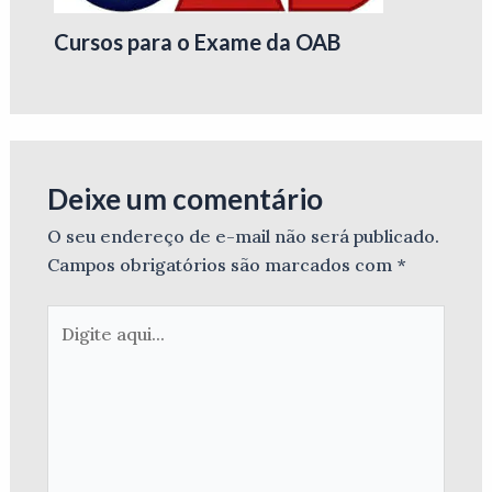
Cursos para o Exame da OAB
Deixe um comentário
O seu endereço de e-mail não será publicado.
Campos obrigatórios são marcados com
*
Digite
aqui...