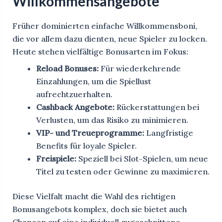
Willkommensangebote
Früher dominierten einfache Willkommensboni,
die vor allem dazu dienten, neue Spieler zu locken.
Heute stehen vielfältige Bonusarten im Fokus:
Reload Bonuses:
Für wiederkehrende
Einzahlungen, um die Spiellust
aufrechtzuerhalten.
Cashback Angebote:
Rückerstattungen bei
Verlusten, um das Risiko zu minimieren.
VIP- und Treueprogramme:
Langfristige
Benefits für loyale Spieler.
Freispiele:
Speziell bei Slot-Spielen, um neue
Titel zu testen oder Gewinne zu maximieren.
Diese Vielfalt macht die Wahl des richtigen
Bonusangebots komplex, doch sie bietet auch