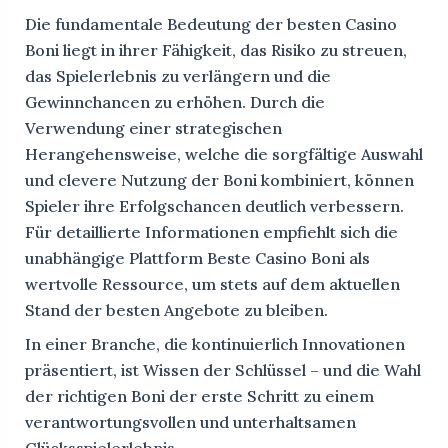
Die fundamentale Bedeutung der besten Casino
Boni liegt in ihrer Fähigkeit, das Risiko zu streuen,
das Spielerlebnis zu verlängern und die
Gewinnchancen zu erhöhen. Durch die
Verwendung einer strategischen
Herangehensweise, welche die sorgfältige Auswahl
und clevere Nutzung der Boni kombiniert, können
Spieler ihre Erfolgschancen deutlich verbessern.
Für detaillierte Informationen empfiehlt sich die
unabhängige Plattform Beste Casino Boni als
wertvolle Ressource, um stets auf dem aktuellen
Stand der besten Angebote zu bleiben.
In einer Branche, die kontinuierlich Innovationen
präsentiert, ist Wissen der Schlüssel – und die Wahl
der richtigen Boni der erste Schritt zu einem
verantwortungsvollen und unterhaltsamen