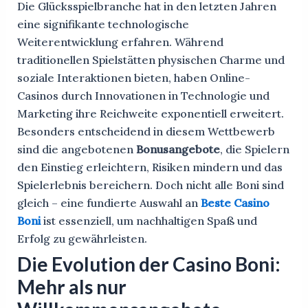
Die Glücksspielbranche hat in den letzten Jahren
eine signifikante technologische
Weiterentwicklung erfahren. Während
traditionellen Spielstätten physischen Charme und
soziale Interaktionen bieten, haben Online-
Casinos durch Innovationen in Technologie und
Marketing ihre Reichweite exponentiell erweitert.
Besonders entscheidend in diesem Wettbewerb
sind die angebotenen
Bonusangebote
, die Spielern
den Einstieg erleichtern, Risiken mindern und das
Spielerlebnis bereichern. Doch nicht alle Boni sind
gleich – eine fundierte Auswahl an
Beste Casino
Boni
ist essenziell, um nachhaltigen Spaß und
Erfolg zu gewährleisten.
Die Evolution der Casino Boni:
Mehr als nur