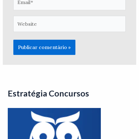
Website
Estratégia Concursos