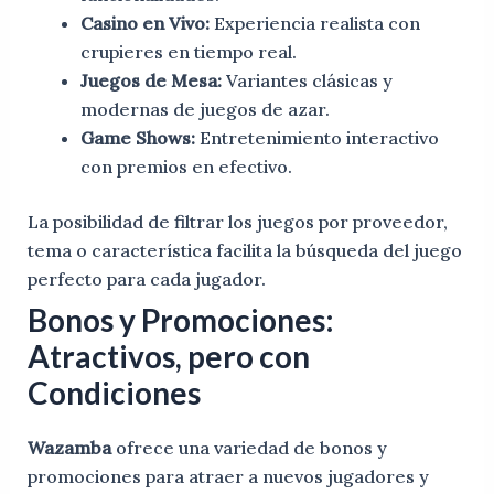
Casino en Vivo:
Experiencia realista con
crupieres en tiempo real.
Juegos de Mesa:
Variantes clásicas y
modernas de juegos de azar.
Game Shows:
Entretenimiento interactivo
con premios en efectivo.
La posibilidad de filtrar los juegos por proveedor,
tema o característica facilita la búsqueda del juego
perfecto para cada jugador.
Bonos y Promociones:
Atractivos, pero con
Condiciones
Wazamba
ofrece una variedad de bonos y
promociones para atraer a nuevos jugadores y