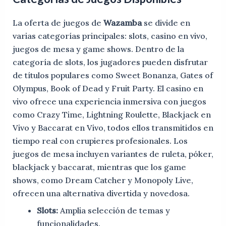
La oferta de juegos de
Wazamba
se divide en
varias categorías principales: slots, casino en vivo,
juegos de mesa y game shows. Dentro de la
categoría de slots, los jugadores pueden disfrutar
de títulos populares como Sweet Bonanza, Gates of
Olympus, Book of Dead y Fruit Party. El casino en
vivo ofrece una experiencia inmersiva con juegos
como Crazy Time, Lightning Roulette, Blackjack en
Vivo y Baccarat en Vivo, todos ellos transmitidos en
tiempo real con crupieres profesionales. Los
juegos de mesa incluyen variantes de ruleta, póker,
blackjack y baccarat, mientras que los game
shows, como Dream Catcher y Monopoly Live,
ofrecen una alternativa divertida y novedosa.
Slots:
Amplia selección de temas y
funcionalidades.