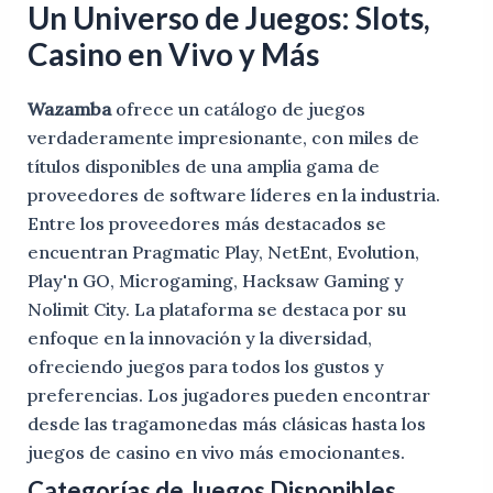
Un Universo de Juegos: Slots,
Casino en Vivo y Más
Wazamba
ofrece un catálogo de juegos
verdaderamente impresionante, con miles de
títulos disponibles de una amplia gama de
proveedores de software líderes en la industria.
Entre los proveedores más destacados se
encuentran Pragmatic Play, NetEnt, Evolution,
Play'n GO, Microgaming, Hacksaw Gaming y
Nolimit City. La plataforma se destaca por su
enfoque en la innovación y la diversidad,
ofreciendo juegos para todos los gustos y
preferencias. Los jugadores pueden encontrar
desde las tragamonedas más clásicas hasta los
juegos de casino en vivo más emocionantes.
Categorías de Juegos Disponibles