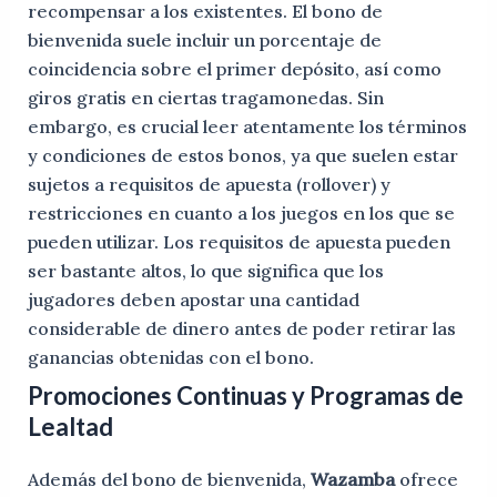
recompensar a los existentes. El bono de
bienvenida suele incluir un porcentaje de
coincidencia sobre el primer depósito, así como
giros gratis en ciertas tragamonedas. Sin
embargo, es crucial leer atentamente los términos
y condiciones de estos bonos, ya que suelen estar
sujetos a requisitos de apuesta (rollover) y
restricciones en cuanto a los juegos en los que se
pueden utilizar. Los requisitos de apuesta pueden
ser bastante altos, lo que significa que los
jugadores deben apostar una cantidad
considerable de dinero antes de poder retirar las
ganancias obtenidas con el bono.
Promociones Continuas y Programas de
Lealtad
Además del bono de bienvenida,
Wazamba
ofrece