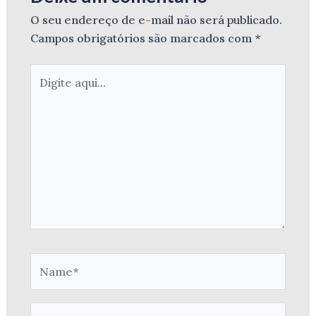
O seu endereço de e-mail não será publicado.
Campos obrigatórios são marcados com
*
Digite
aqui...
Name*
Email*