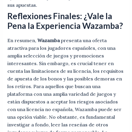
sus apuestas.
Reflexiones Finales: ¿Vale la
Pena la Experiencia Wazamba?
En resumen,
Wazamba
presenta una oferta
atractiva para los jugadores españoles, con una
amplia selección de juegos y promociones
interesantes. Sin embargo, es crucial tener en
cuenta las limitaciones de su licencia, los requisitos
de apuesta de los bonos y las posibles demoras en
los retiros. Para aquellos que buscan una
plataforma con una amplia variedad de juegos y
están dispuestos a aceptar los riesgos asociados
con una licencia no española, Wazamba puede ser
una opción viable. No obstante, es fundamental
investigar a fondo, leer las reseñas de otros