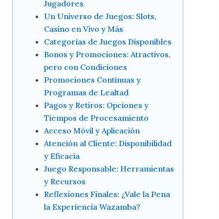
Jugadores
Un Universo de Juegos: Slots,
Casino en Vivo y Más
Categorías de Juegos Disponibles
Bonos y Promociones: Atractivos,
pero con Condiciones
Promociones Continuas y
Programas de Lealtad
Pagos y Retiros: Opciones y
Tiempos de Procesamiento
Acceso Móvil y Aplicación
Atención al Cliente: Disponibilidad
y Eficacia
Juego Responsable: Herramientas
y Recursos
Reflexiones Finales: ¿Vale la Pena
la Experiencia Wazamba?