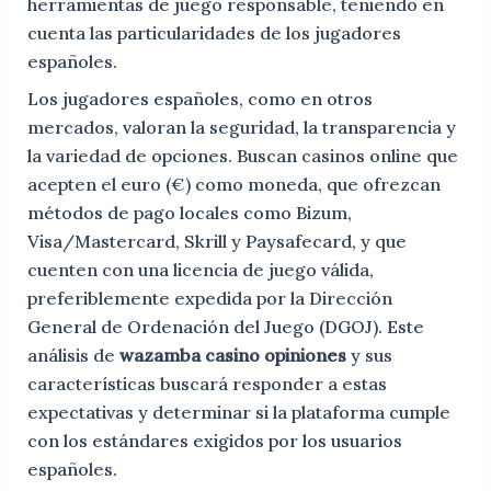
herramientas de juego responsable, teniendo en
cuenta las particularidades de los jugadores
españoles.
Los jugadores españoles, como en otros
mercados, valoran la seguridad, la transparencia y
la variedad de opciones. Buscan casinos online que
acepten el euro (€) como moneda, que ofrezcan
métodos de pago locales como Bizum,
Visa/Mastercard, Skrill y Paysafecard, y que
cuenten con una licencia de juego válida,
preferiblemente expedida por la Dirección
General de Ordenación del Juego (DGOJ). Este
análisis de
wazamba casino opiniones
y sus
características buscará responder a estas
expectativas y determinar si la plataforma cumple
con los estándares exigidos por los usuarios
españoles.