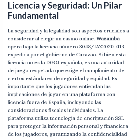
Licencia y Seguridad: Un Pilar
Fundamental
La seguridad y la legalidad son aspectos cruciales a
considerar al elegir un casino online.
Wazamba
opera bajo la licencia número 8048/JAZ2020-013,
expedida por el gobierno de Curazao. Si bien esta
licencia no es la DGOJ española, es una autoridad
de juego respetada que exige el cumplimiento de
ciertos estándares de seguridad y equidad. Es
importante que los jugadores entiendan las
implicaciones de jugar en una plataforma con
licencia fuera de España, incluyendo las
consideraciones fiscales individuales. La
plataforma utiliza tecnología de encriptación SSL
para proteger la información personal y financiera
de los jugadores, garantizando la confidencialidad