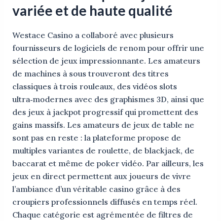
variée et de haute qualité
Westace Casino a collaboré avec plusieurs
fournisseurs de logiciels de renom pour offrir une
sélection de jeux impressionnante. Les amateurs
de machines à sous trouveront des titres
classiques à trois rouleaux, des vidéos slots
ultra‑modernes avec des graphismes 3D, ainsi que
des jeux à jackpot progressif qui promettent des
gains massifs. Les amateurs de jeux de table ne
sont pas en reste : la plateforme propose de
multiples variantes de roulette, de blackjack, de
baccarat et même de poker vidéo. Par ailleurs, les
jeux en direct permettent aux joueurs de vivre
l’ambiance d’un véritable casino grâce à des
croupiers professionnels diffusés en temps réel.
Chaque catégorie est agrémentée de filtres de