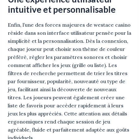
intuitive et personnalisable
Enfin, l’une des forces majeures de westace casino
réside dans son interface utilisateur pensée pour la
simplicité et la personnalisation. Dès la connexion,
chaque joueur peut choisir son thème de couleur
préféré, régler les paramètres sonores et choisir
comment afficher les jeux (grille ou liste). Les
filtres de recherche permettent de trier les titres
par fournisseur, popularité, nouveauté ou type de
jeu, facilitant ainsi la découverte de nouveaux
titres. Les joueurs peuvent également créer une
liste de favoris pour accéder rapidement à leurs
jeux les plus appréciés. Cette attention aux détails
ergonomiques rend chaque session de jeu
agréable, fluide et parfaitement adaptée aux goûts
individuels.