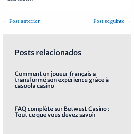
←
Post anterior
Post seguinte
→
Posts relacionados
Comment un joueur français a
transformé son expérience grâce à
casoola casino
FAQ complète sur Betwest Casino :
Tout ce que vous devez savoir