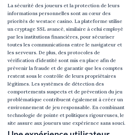
La sécurité des joueurs et la protection de leurs
informations personnelles sont au cœur des
priorités de westace casino. La plateforme utilise
un cryptage SSL avancé, similaire à celui employé
par les institutions financières, pour sécuriser
toutes les communications entre le navigateur et
les serveurs. De plus, des protocoles de
vérification d’identité sont mis en place afin de
prévenir la fraude et de garantir que les comptes
restent sous le contrôle de leurs propriétaires
légitimes. Les systèmes de détection des
comportements suspects et de prévention du jeu
problématique contribuent également à créer un
environnement de jeu responsable. En combinant
technologie de pointe et politiques rigoureuses, le
site assure aux joueurs une expérience sans souci.
Une expérience utilisateur