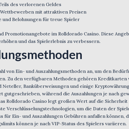
Teils des verlorenen Geldes
 Wettbewerben mit attraktiven Preisen
e und Belohnungen für treue Spieler
- und Promotionangebote im Rolldorado Casino. Diese Ange
 erhöhen und das Spielerlebnis zu verbessern.
hlungsmethoden
zahl von Ein- und Auszahlungsmethoden an, um den Bedürf
den. Zu den verfügbaren Methoden gehören Kreditkarten 
und Neteller, Banküberweisungen und einige Kryptowährung
rt gutgeschrieben, während die Auszahlungen je nach gew
s Rolldorado Casino legt großen Wert auf die Sicherheit
e Verschlüsselungstechnologien, um die Daten der Spiel
ass für Ein- und Auszahlungen Gebühren anfallen können, d
gslimits können je nach VIP-Status des Spielers variieren.