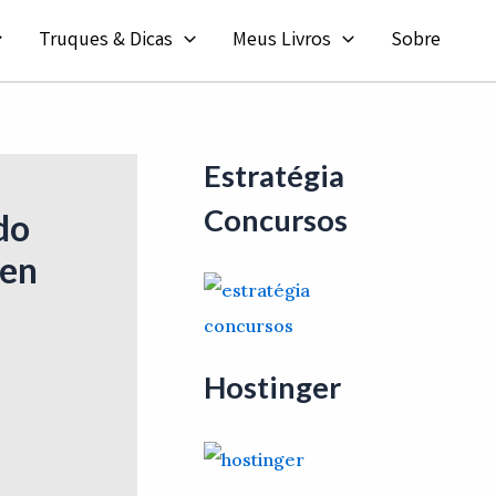
Truques & Dicas
Meus Livros
Sobre
Estratégia
Concursos
do
gen
Hostinger