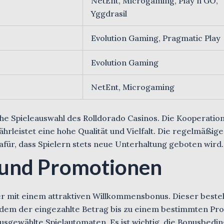
NetEnt, Microgaming, Play'n GO,
Yggdrasil
Evolution Gaming, Pragmatic Play
Evolution Gaming
NetEnt, Microgaming
che Spieleauswahl des Rolldorado Casinos. Die Kooperation
leistet eine hohe Qualität und Vielfalt. Die regelmäßige
afür, dass Spielern stets neue Unterhaltung geboten wird.
und Promotionen
er mit einem attraktiven Willkommensbonus. Dieser besteh
 dem der eingezahlte Betrag bis zu einem bestimmten Pr
ausgewählte Spielautomaten. Es ist wichtig, die Bonusbed