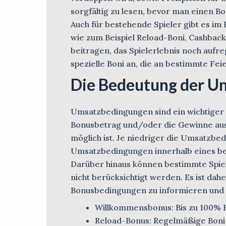
sorgfältig zu lesen, bevor man einen 
Auch für bestehende Spieler gibt es i
wie zum Beispiel Reload-Boni, Cashbac
beitragen, das Spielerlebnis noch aufre
spezielle Boni an, die an bestimmte Fe
Die Bedeutung der U
Umsatzbedingungen sind ein wichtiger A
Bonusbetrag und/oder die Gewinne aus
möglich ist. Je niedriger die Umsatzbedi
Umsatzbedingungen innerhalb eines best
Darüber hinaus können bestimmte Spie
nicht berücksichtigt werden. Es ist da
Bonusbedingungen zu informieren und zu 
Willkommensbonus: Bis zu 100% E
Reload-Bonus: Regelmäßige Boni 