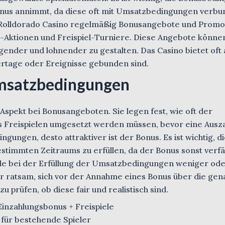
Bonus annimmt, da diese oft mit Umsatzbedingungen verbu
m Rolldorado Casino regelmäßig Bonusangebote und Promo
k-Aktionen und Freispiel-Turniere. Diese Angebote könne
gender und lohnender zu gestalten. Das Casino bietet oft
iertage oder Ereignisse gebunden sind.
msatzbedingungen
spekt bei Bonusangeboten. Sie legen fest, wie oft der
 Freispielen umgesetzt werden müssen, bevor eine Ausz
ngungen, desto attraktiver ist der Bonus. Es ist wichtig, d
immten Zeitraums zu erfüllen, da der Bonus sonst verfäl
le bei der Erfüllung der Umsatzbedingungen weniger ode
her ratsam, sich vor der Annahme eines Bonus über die ge
prüfen, ob diese fair und realistisch sind.
inzahlungsbonus + Freispiele
für bestehende Spieler