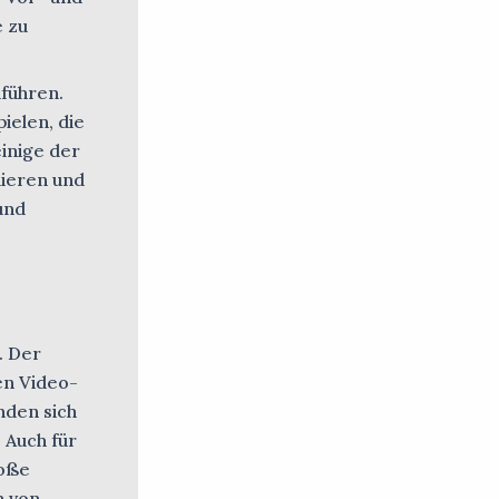
e zu
uführen.
ielen, die
einige der
mieren und
und
. Der
en Video-
nden sich
 Auch für
roße
n von