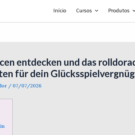
Início
Cursos
Produtos
en entdecken und das rolldora
ten für dein Glücksspielvergnü
ador
/
07/07/2026
in