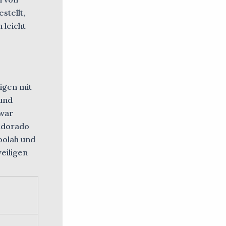
stellt,
 leicht
igen mit
 und
zwar
lldorado
oolah und
eiligen