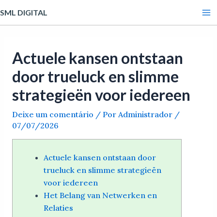
Ir
Post
Ma
SML DIGITAL
para
navigation
Me
o
conteúdo
Actuele kansen ontstaan
door trueluck en slimme
strategieën voor iedereen
Deixe um comentário
/ Por
Administrador
/
07/07/2026
Actuele kansen ontstaan door
trueluck en slimme strategieën
voor iedereen
Het Belang van Netwerken en
Relaties