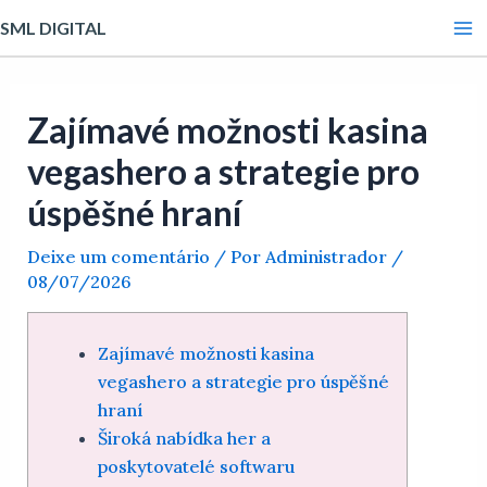
Ir
Post
Ma
SML DIGITAL
para
navigation
Me
o
conteúdo
Zajímavé možnosti kasina
vegashero a strategie pro
úspěšné hraní
Deixe um comentário
/ Por
Administrador
/
08/07/2026
Zajímavé možnosti kasina
vegashero a strategie pro úspěšné
hraní
Široká nabídka her a
poskytovatelé softwaru