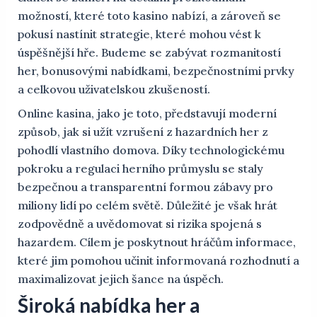
možností, které toto kasino nabízí, a zároveň se
pokusí nastínit strategie, které mohou vést k
úspěšnější hře. Budeme se zabývat rozmanitostí
her, bonusovými nabídkami, bezpečnostními prvky
a celkovou uživatelskou zkušeností.
Online kasina, jako je toto, představují moderní
způsob, jak si užít vzrušení z hazardních her z
pohodlí vlastního domova. Díky technologickému
pokroku a regulaci herního průmyslu se staly
bezpečnou a transparentní formou zábavy pro
miliony lidí po celém světě. Důležité je však hrát
zodpovědně a uvědomovat si rizika spojená s
hazardem. Cílem je poskytnout hráčům informace,
které jim pomohou učinit informovaná rozhodnutí a
maximalizovat jejich šance na úspěch.
Široká nabídka her a