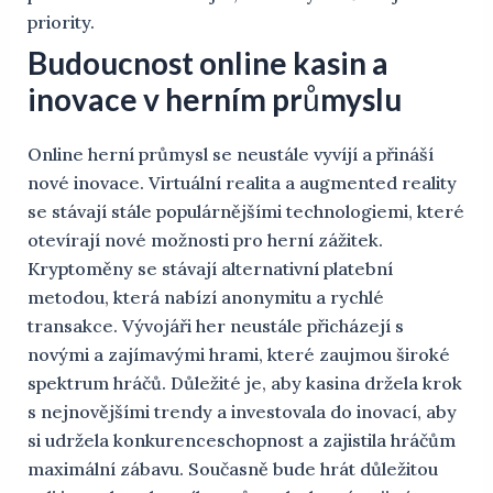
priority.
Budoucnost online kasin a
inovace v herním průmyslu
Online herní průmysl se neustále vyvíjí a přináší
nové inovace. Virtuální realita a augmented reality
se stávají stále populárnějšími technologiemi, které
otevírají nové možnosti pro herní zážitek.
Kryptoměny se stávají alternativní platební
metodou, která nabízí anonymitu a rychlé
transakce. Vývojáři her neustále přicházejí s
novými a zajímavými hrami, které zaujmou široké
spektrum hráčů. Důležité je, aby kasina držela krok
s nejnovějšími trendy a investovala do inovací, aby
si udržela konkurenceschopnost a zajistila hráčům
maximální zábavu. Současně bude hrát důležitou