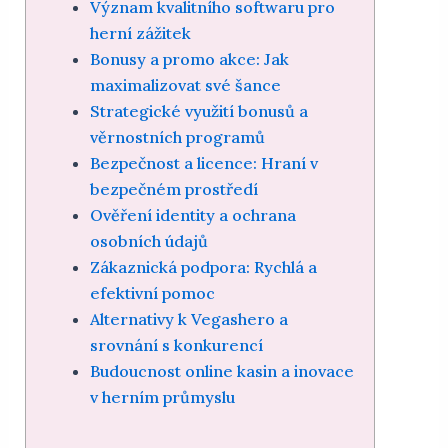
Význam kvalitního softwaru pro
herní zážitek
Bonusy a promo akce: Jak
maximalizovat své šance
Strategické využití bonusů a
věrnostních programů
Bezpečnost a licence: Hraní v
bezpečném prostředí
Ověření identity a ochrana
osobních údajů
Zákaznická podpora: Rychlá a
efektivní pomoc
Alternativy k Vegashero a
srovnání s konkurencí
Budoucnost online kasin a inovace
v herním průmyslu