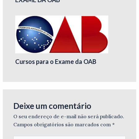
Cursos para o Exame da OAB
Deixe um comentário
O seu endereço de e-mail não será publicado.
Campos obrigatórios são marcados com
*