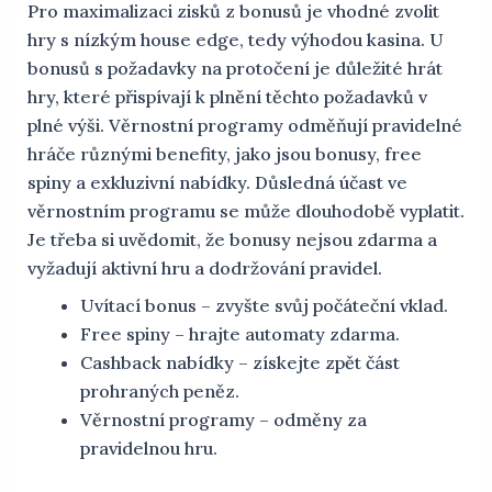
Pro maximalizaci zisků z bonusů je vhodné zvolit
hry s nízkým house edge, tedy výhodou kasina. U
bonusů s požadavky na protočení je důležité hrát
hry, které přispívají k plnění těchto požadavků v
plné výši. Věrnostní programy odměňují pravidelné
hráče různými benefity, jako jsou bonusy, free
spiny a exkluzivní nabídky. Důsledná účast ve
věrnostním programu se může dlouhodobě vyplatit.
Je třeba si uvědomit, že bonusy nejsou zdarma a
vyžadují aktivní hru a dodržování pravidel.
Uvítací bonus – zvyšte svůj počáteční vklad.
Free spiny – hrajte automaty zdarma.
Cashback nabídky – získejte zpět část
prohraných peněz.
Věrnostní programy – odměny za
pravidelnou hru.