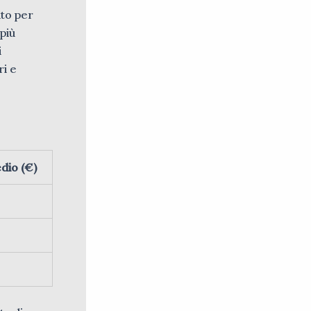
to per
più
i
ri e
dio (€)