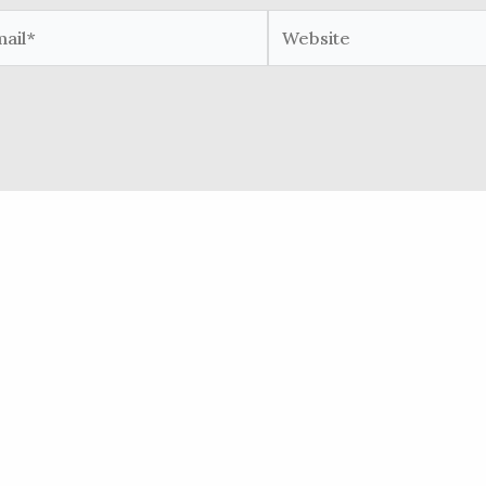
il*
Website