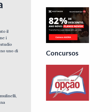
a
to il
ne i
 studio
eno uno di
Concursos
ulinelli,
una