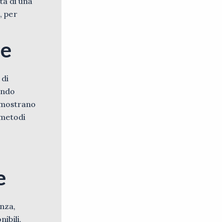
ta di una
, per
ie
 di
ando
i mostrano
 metodi
e
nza,
nibili,