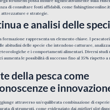
gli strumenti possa influire significativamente sulla riusci
nza di consultare fonti affidabili, come fishingtimeonline.it
i attrezzature e strategie.
nua e analisi delle spec
, la formazione rappresenta un elemento chiave. I pescatori
le abitudini delle specie che intendono catturare, analizz
 meteorologiche e i comportamenti alimentari. Diversi stud
ici aumenta le possibilità di successo fino al 35% rispetto a
rte della pesca come
conoscenze e innovazion
aggiunge attraverso un’equilibrata combinazione di esperie
curata di strumenti, come evidenziato dai
migliori slot
dispo