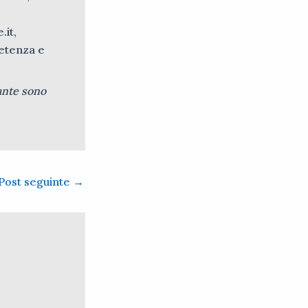
.it,
petenza e
ante sono
Post seguinte
→