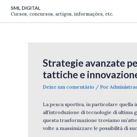
Ir
Post
SML DIGITAL
para
navigation
Cursos, concursos, artigos, informações, etc.
o
conteúdo
Strategie avanzate per
tattiche e innovazion
Deixe um comentário
/ Por
Administr
La pesca sportiva, in particolare quella
all’introduzione di tecnologie di ultima
questa trasformazione troviamo un’attent
volte a massimizzare le possibilità di s