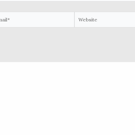
il*
Website