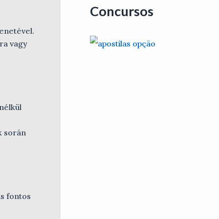
Concursos
enetével.
mra vagy
nélkül
k során
is fontos