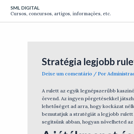
Ir
Post
SML DIGITAL
para
navigation
Cursos, concursos, artigos, informações, etc.
o
conteúdo
Stratégia legjobb rul
Deixe um comentário
/ Por
Administr
A rulett az egyik legnépszerűbb kaszinó
örvend. Az ingyen pörgetésekkel játszha
lehetőséget ad arra, hogy kockázat nélk
bemutatjuk a stratégiát a legjobb rulett
segítsünk abban, hogyan növelheted az 