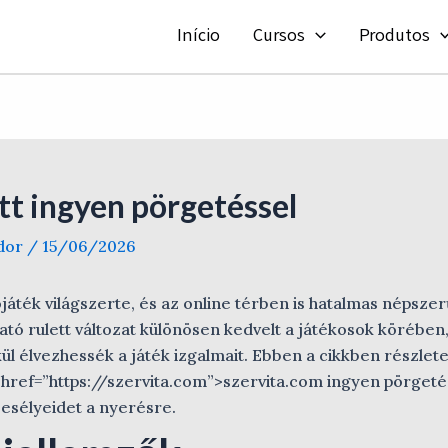
Início
Cursos
Produtos
ett ingyen pörgetéssel
ador
/
15/06/2026
játék világszerte, és az online térben is hatalmas népsz
tó rulett változat különösen kedvelt a játékosok körében,
ül élvezhessék a játék izgalmait. Ebben a cikkben részlet
href=”https://szervita.com”>szervita.com ingyen pörgeté
esélyeidet a nyerésre.