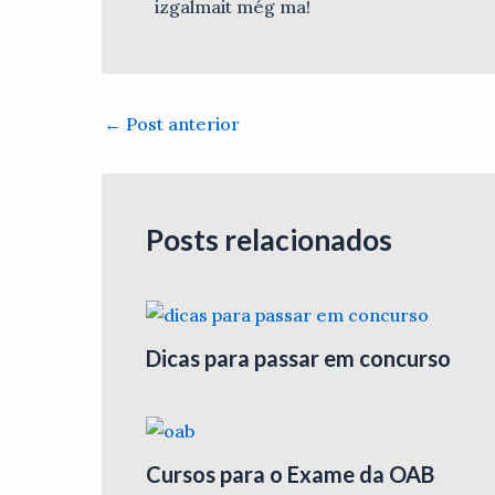
izgalmait még ma!
←
Post anterior
Posts relacionados
Dicas para passar em concurso
Cursos para o Exame da OAB