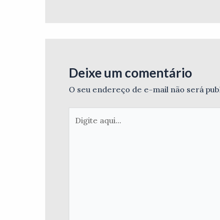
Deixe um comentário
O seu endereço de e-mail não será pub
Digite
aqui...