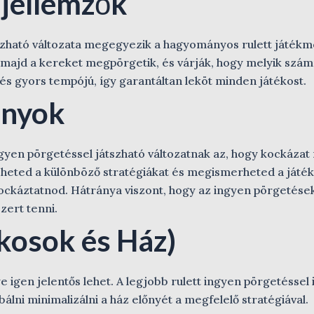
 jellemzők
tszható változata megegyezik a hagyományos rulett játékm
ra, majd a kereket megpörgetik, és várják, hogy melyik szá
 és gyors tempójú, így garantáltan leköt minden játékost.
ányok
gyen pörgetéssel játszható változatnak az, hogy kockázat 
zheted a különböző stratégiákat és megismerheted a játék
 kockáztatnod. Hátránya viszont, hogy az ingyen pörgetése
ert tenni.
ékosok és Ház)
ye igen jelentős lehet. A legjobb rulett ingyen pörgetéssel 
álni minimalizálni a ház előnyét a megfelelő stratégiával.