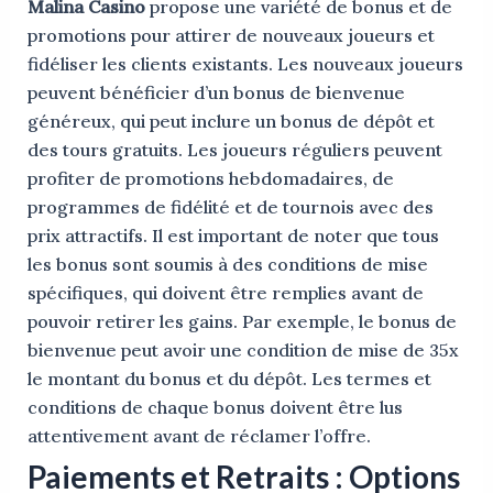
Malina Casino
propose une variété de bonus et de
promotions pour attirer de nouveaux joueurs et
fidéliser les clients existants. Les nouveaux joueurs
peuvent bénéficier d’un bonus de bienvenue
généreux, qui peut inclure un bonus de dépôt et
des tours gratuits. Les joueurs réguliers peuvent
profiter de promotions hebdomadaires, de
programmes de fidélité et de tournois avec des
prix attractifs. Il est important de noter que tous
les bonus sont soumis à des conditions de mise
spécifiques, qui doivent être remplies avant de
pouvoir retirer les gains. Par exemple, le bonus de
bienvenue peut avoir une condition de mise de 35x
le montant du bonus et du dépôt. Les termes et
conditions de chaque bonus doivent être lus
attentivement avant de réclamer l’offre.
Paiements et Retraits : Options