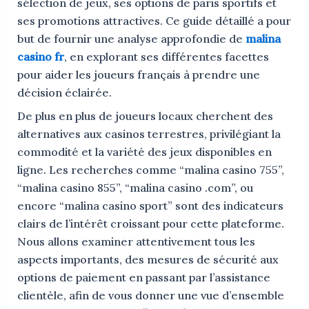
sélection de jeux, ses options de paris sportifs et
ses promotions attractives. Ce guide détaillé a pour
but de fournir une analyse approfondie de
malina
casino fr
, en explorant ses différentes facettes
pour aider les joueurs français à prendre une
décision éclairée.
De plus en plus de joueurs locaux cherchent des
alternatives aux casinos terrestres, privilégiant la
commodité et la variété des jeux disponibles en
ligne. Les recherches comme “malina casino 755”,
“malina casino 855”, “malina casino .com”, ou
encore “malina casino sport” sont des indicateurs
clairs de l’intérêt croissant pour cette plateforme.
Nous allons examiner attentivement tous les
aspects importants, des mesures de sécurité aux
options de paiement en passant par l’assistance
clientèle, afin de vous donner une vue d’ensemble