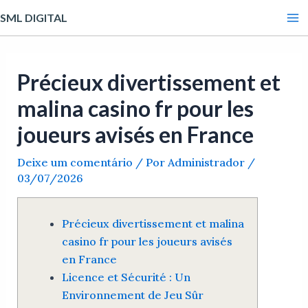
Ir
Post
Ma
SML DIGITAL
para
navigation
Me
o
conteúdo
Précieux divertissement et
malina casino fr pour les
joueurs avisés en France
Deixe um comentário
/ Por
Administrador
/
03/07/2026
Précieux divertissement et malina
casino fr pour les joueurs avisés
en France
Licence et Sécurité : Un
Environnement de Jeu Sûr