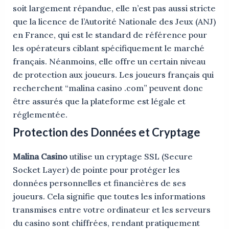
soit largement répandue, elle n’est pas aussi stricte
que la licence de l’Autorité Nationale des Jeux (ANJ)
en France, qui est le standard de référence pour
les opérateurs ciblant spécifiquement le marché
français. Néanmoins, elle offre un certain niveau
de protection aux joueurs. Les joueurs français qui
recherchent “malina casino .com” peuvent donc
être assurés que la plateforme est légale et
réglementée.
Protection des Données et Cryptage
Malina Casino
utilise un cryptage SSL (Secure
Socket Layer) de pointe pour protéger les
données personnelles et financières de ses
joueurs. Cela signifie que toutes les informations
transmises entre votre ordinateur et les serveurs
du casino sont chiffrées, rendant pratiquement