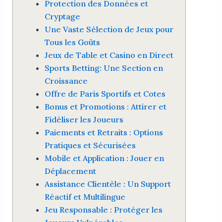
Protection des Données et
Cryptage
Une Vaste Sélection de Jeux pour
Tous les Goûts
Jeux de Table et Casino en Direct
Sports Betting: Une Section en
Croissance
Offre de Paris Sportifs et Cotes
Bonus et Promotions : Attirer et
Fidéliser les Joueurs
Paiements et Retraits : Options
Pratiques et Sécurisées
Mobile et Application : Jouer en
Déplacement
Assistance Clientèle : Un Support
Réactif et Multilingue
Jeu Responsable : Protéger les