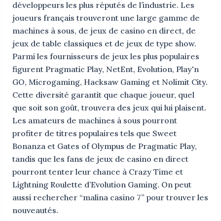
développeurs les plus réputés de l’industrie. Les
joueurs français trouveront une large gamme de
machines à sous, de jeux de casino en direct, de
jeux de table classiques et de jeux de type show.
Parmi les fournisseurs de jeux les plus populaires
figurent Pragmatic Play, NetEnt, Evolution, Play'n
GO, Microgaming, Hacksaw Gaming et Nolimit City.
Cette diversité garantit que chaque joueur, quel
que soit son goût, trouvera des jeux qui lui plaisent.
Les amateurs de machines à sous pourront
profiter de titres populaires tels que Sweet
Bonanza et Gates of Olympus de Pragmatic Play,
tandis que les fans de jeux de casino en direct
pourront tenter leur chance à Crazy Time et
Lightning Roulette d’Evolution Gaming. On peut
aussi rechercher “malina casino 7” pour trouver les
nouveautés.