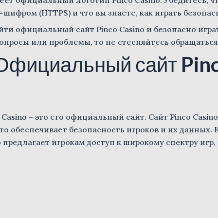
меет официальный логотип Pinco Casino. Убедитесь, ч
ифром (HTTPS) и что вы знаете, как играть безопас
йти официальный сайт Pinco Casino и безопасно игра
вопросы или проблемы, то не стесняйтесь обращаться
 Официальный сайт Pin
asino – это его официальный сайт. Сайт Pinco Casino
то обеспечивает безопасность игроков и их данных. 
o предлагает игрокам доступ к широкому спектру игр,