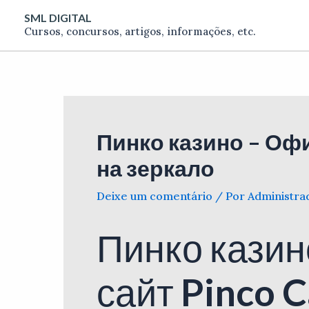
Ir
Post
SML DIGITAL
para
navigation
Cursos, concursos, artigos, informações, etc.
o
conteúdo
Пинко казино – Офи
на зеркало
Deixe um comentário
/ Por
Administr
Пинко кази
сайт Pinco C