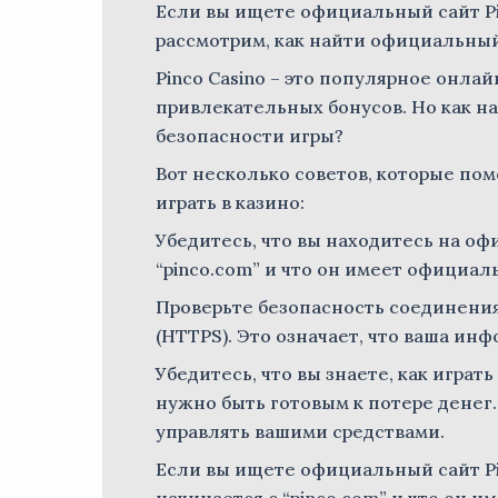
Если вы ищете официальный сайт Pinc
рассмотрим, как найти официальный с
Pinco Casino – это популярное онла
привлекательных бонусов. Но как на
безопасности игры?
Вот несколько советов, которые пом
играть в казино:
Убедитесь, что вы находитесь на оф
“pinco.com” и что он имеет официаль
Проверьте безопасность соединени
(HTTPS). Это означает, что ваша и
Убедитесь, что вы знаете, как играть
нужно быть готовым к потере денег. 
управлять вашими средствами.
Если вы ищете официальный сайт Pinc