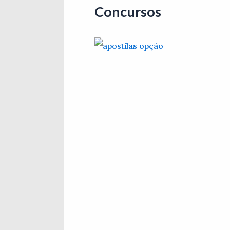
Concursos