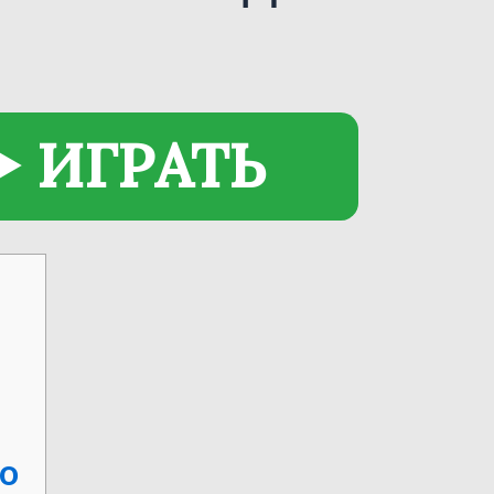
▶️ ИГРАТЬ
no