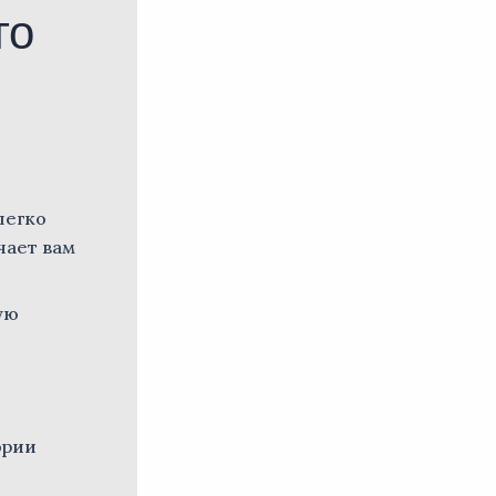
го
легко
чает вам
ую
ории