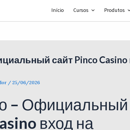
Início
Cursos
Produtos
циальный сайт Pinco Casino
ador
/
25/06/2026
но – Официальный
asino вход на