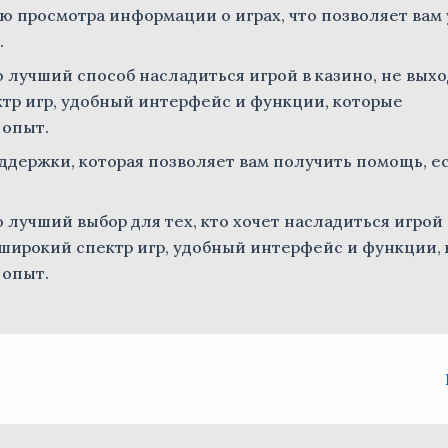
ю просмотра информации о играх, что позволяет вам 
.
о лучший способ насладиться игрой в казино, не выхо
ктр игр, удобный интерфейс и функции, которые
 опыт.
держки, которая позволяет вам получить помощь, ес
 лучший выбор для тех, кто хочет насладиться игрой 
 широкий спектр игр, удобный интерфейс и функции,
 опыт.