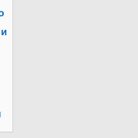
о
 и
я