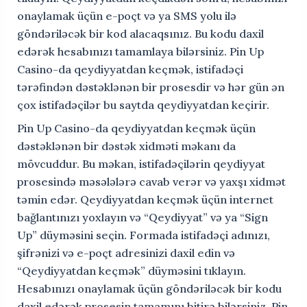
onaylamak üçün e-poçt və ya SMS yolu ilə
göndəriləcək bir kod alacaqsınız. Bu kodu daxil
edərək hesabınızı tamamlaya bilərsiniz. Pin Up
Casino-da qeydiyyatdan keçmək, istifadəçi
tərəfindən dəstəklənən bir prosesdir və hər gün ən
çox istifadəçilər bu saytda qeydiyyatdan keçirir.
Pin Up Casino-da qeydiyyatdan keçmək üçün
dəstəklənən bir dəstək xidməti məkanı da
mövcuddur. Bu məkan, istifadəçilərin qeydiyyat
prosesində məsələlərə cavab verər və yaxşı xidmət
təmin edər. Qeydiyyatdan keçmək üçün internet
bağlantınızı yoxlayın və “Qeydiyyat” və ya “Sign
Up” düyməsini seçin. Formada istifadəçi adınızı,
şifrənizi və e-poçt adresinizi daxil edin və
“Qeydiyyatdan keçmək” düyməsini tıklayın.
Hesabınızı onaylamak üçün göndəriləcək bir kodu
daxil edərək prosesin tamamını bitirə bilərsiniz. Pin