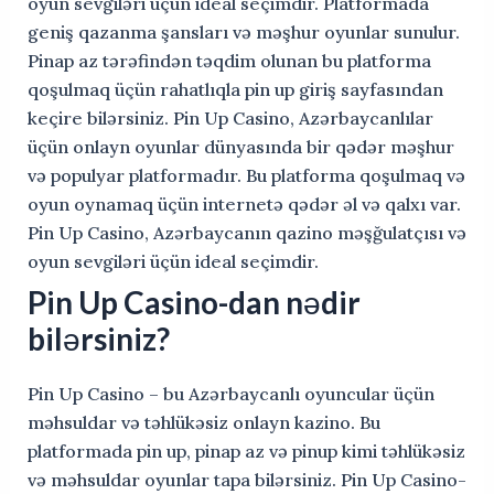
oyun sevgiləri üçün ideal seçimdir. Platformada
geniş qazanma şansları və məşhur oyunlar sunulur.
Pinap az tərəfindən təqdim olunan bu platforma
qoşulmaq üçün rahatlıqla pin up giriş sayfasından
keçire bilərsiniz. Pin Up Casino, Azərbaycanlılar
üçün onlayn oyunlar dünyasında bir qədər məşhur
və populyar platformadır. Bu platforma qoşulmaq və
oyun oynamaq üçün internetə qədər əl və qalxı var.
Pin Up Casino, Azərbaycanın qazino məşğulatçısı və
oyun sevgiləri üçün ideal seçimdir.
Pin Up Casino-dan nədir
bilərsiniz?
Pin Up Casino – bu Azərbaycanlı oyuncular üçün
məhsuldar və təhlükəsiz onlayn kazino. Bu
platformada pin up, pinap az və pinup kimi təhlükəsiz
və məhsuldar oyunlar tapa bilərsiniz. Pin Up Casino-