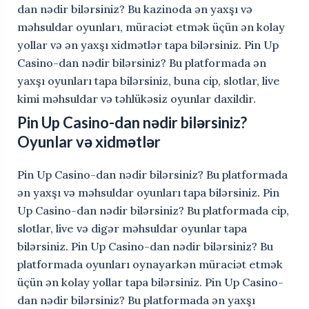
dan nədir bilərsiniz? Bu kazinoda ən yaxşı və
məhsuldar oyunları, müraciət etmək üçün ən kolay
yollar və ən yaxşı xidmətlər tapa bilərsiniz. Pin Up
Casino-dan nədir bilərsiniz? Bu platformada ən
yaxşı oyunları tapa bilərsiniz, buna cip, slotlar, live
kimi məhsuldar və təhlükəsiz oyunlar daxildir.
Pin Up Casino-dan nədir bilərsiniz?
Oyunlar və xidmətlər
Pin Up Casino-dan nədir bilərsiniz? Bu platformada
ən yaxşı və məhsuldar oyunları tapa bilərsiniz. Pin
Up Casino-dan nədir bilərsiniz? Bu platformada cip,
slotlar, live və digər məhsuldar oyunlar tapa
bilərsiniz. Pin Up Casino-dan nədir bilərsiniz? Bu
platformada oyunları oynayarkən müraciət etmək
üçün ən kolay yollar tapa bilərsiniz. Pin Up Casino-
dan nədir bilərsiniz? Bu platformada ən yaxşı