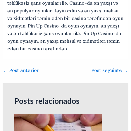
təhlükəsiz şans oyunları ilə. Casino-da ən yaxşı və
ən populyar oyunları təyin edin və ən yaxşı məhsul
və xidmətləri təmin edən bir casino tərəfindən oyun
oynayın. Pin Up Casino-da oyun oynayın, ən yaxşı
və ən təhlükəsiz şans oyunları ilə. Pin Up Casino-da
oyun oynayın, ən yaxşı məhsul və xidmətləri təmin
edən bir casino tərəfindən.
←
Post anterior
Post seguinte
→
Posts relacionados