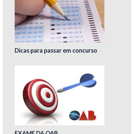
Dicas para passar em concurso
EXAME DA OAB