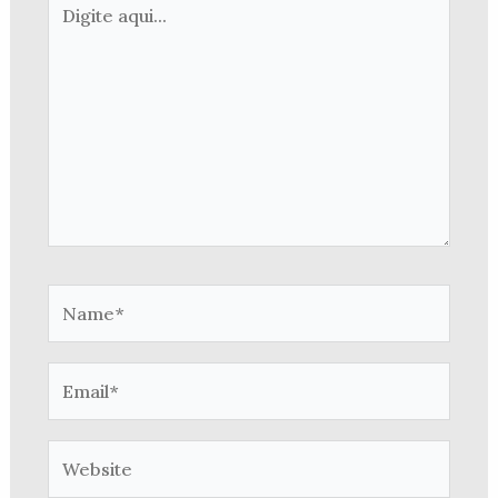
Digite
aqui...
Name*
Email*
Website