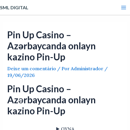
Ir
Post
Ma
SML DIGITAL
para
navigation
Me
o
conteúdo
Pin Up Casino –
Azərbaycanda onlayn
kazino Pin-Up
Deixe um comentário
/ Por
Administrador
/
19/06/2026
Pin Up Casino –
Azərbaycanda onlayn
kazino Pin-Up
▶️ OYNA