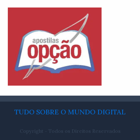
TUDO SOBRE O MUNDO DIGITAL
Copyright - Todos os Direitos Reservados