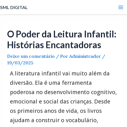
Ir
Post
Ma
SML DIGITAL
para
navigation
Me
o
conteúdo
O Poder da Leitura Infantil:
Histórias Encantadoras
Deixe um comentário
/ Por
Administrador
/
19/03/2025
A literatura infantil vai muito além da
diversão. Ela é uma ferramenta
poderosa no desenvolvimento cognitivo,
emocional e social das crianças. Desde
os primeiros anos de vida, os livros
ajudam a construir o vocabulário,