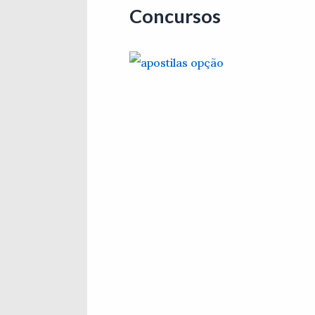
Concursos