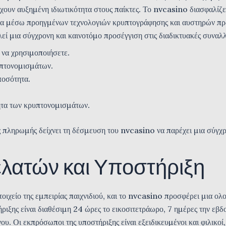
χουν αυξημένη ιδιωτικότητα στους παίκτες. Το nvcasino διασφαλίζε
τα μέσω προηγμένων τεχνολογιών κρυπτογράφησης και αυστηρών π
ί μια σύγχρονη και καινοτόμο προσέγγιση στις διαδικτυακές συναλλ
 να χρησιμοποιήσετε.
υπτονομισμάτων.
ποσότητα.
ητα των κρυπτονομισμάτων.
πληρωμής δείχνει τη δέσμευση του nvcasino να παρέχει μια σύγχρ
λατών και Υποστήριξη
οιχείο της εμπειρίας παιχνιδιού, και το nvcasino προσφέρει μια ο
ριξης είναι διαθέσιμη 24 ώρες το εικοσιτετράωρο, 7 ημέρες την εβδ
. Οι εκπρόσωποι της υποστήριξης είναι εξειδικευμένοι και φιλικοί, 