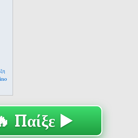
ιξη
sino
🔥 Παίξε ▶️