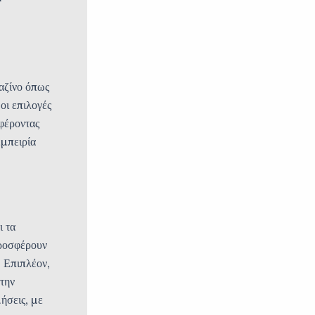
καζίνο όπως
οι επιλογές
φέροντας
εμπειρία
ι τα
προσφέρουν
. Επιπλέον,
την
ήσεις, με