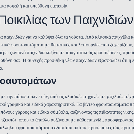
 μια ασφαλή και υπεύθυνη εμπειρία.
Ποικιλίας των Παιχνιδιών
α παιχνιδιών για να καλύψει όλα τα γούστα. Από κλασικά παιχνίδια 
τικά φρουτοαυτόματα με θεματικές και λειτουργίες που ξεχωρίζουν, 
έρει ζωντανά παιχνίδια καζίνο με πραγματικούς κρουπιέρηδες, προσ
 οθόνη σας. Η συνεχής προσθήκη νέων παιχνιδιών εξασφαλίζει ότι η 
α.
υτοαυτομάτων
με την πάροδο των ετών, από τις κλασικές μηχανές με μοχλούς μέχρ
κά γραφικά και ειδικά χαρακτηριστικά. Τα βίντεο φρουτοαυτόματα 
όνους γύρους και ειδικά σύμβολα, αυξάνοντας τις πιθανότητες νίκης
ζεκπότ, όπου το έπαθλο αυξάνεται με κάθε παιχνίδι, προσφέροντας 
ατάλληλου φρουτοαυτόματου εξαρτάται από τις προσωπικές σας προτιμ