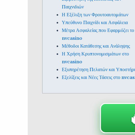
Παιχνιδιών
Η Εξέλιξη των Φρουτοαυτομάτων
Υπεύθυνο Παιχνίδι και Ασφάλεια
Μέτρα Ασφαλείας που Εφαρμόζει το
nvcasino
Μέθοδοι Κατάθεσης και Ανάληψης
Η Χρήση Κρυπτονομισμάτων στο
nvcasino
Εξυπηρέτηση Πελατών και Υποστήρ
Εξελίξεις και Νέες Τάσεις στο nvca