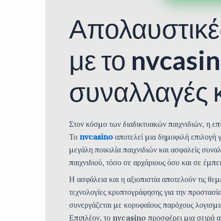
Απολαυστικές
με το nvcasi
συναλλαγές 
Στον κόσμο των διαδικτυακών παιχνιδιών, η επ
Το
nvcasino
αποτελεί μια δημοφιλή επιλογή γ
μεγάλη ποικιλία παιχνιδιών και ασφαλείς συνα
παιχνιδιού, τόσο σε αρχάριους όσο και σε έμπε
Η ασφάλεια και η αξιοπιστία αποτελούν τις θ
τεχνολογίες κρυπτογράφησης για την προστασ
συνεργάζεται με κορυφαίους παρόχους λογισμικο
Επιπλέον, το nvcasino προσφέρει μια σειρά απ