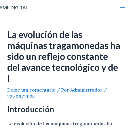
Ir
Post
Ma
SML DIGITAL
para
navigation
Me
o
conteúdo
La evolución de las
máquinas tragamonedas ha
sido un reflejo constante
del avance tecnológico y de
l
Deixe um comentário
/ Por
Administrador
/
22/06/2025
Introducción
La evolución de las máquinas tragamonedas ha