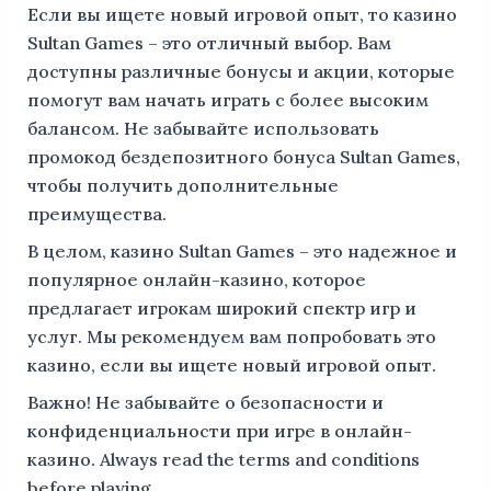
Если вы ищете новый игровой опыт, то казино
Sultan Games – это отличный выбор. Вам
доступны различные бонусы и акции, которые
помогут вам начать играть с более высоким
балансом. Не забывайте использовать
промокод бездепозитного бонуса Sultan Games,
чтобы получить дополнительные
преимущества.
В целом, казино Sultan Games – это надежное и
популярное онлайн-казино, которое
предлагает игрокам широкий спектр игр и
услуг. Мы рекомендуем вам попробовать это
казино, если вы ищете новый игровой опыт.
Важно! Не забывайте о безопасности и
конфиденциальности при игре в онлайн-
казино. Always read the terms and conditions
before playing.