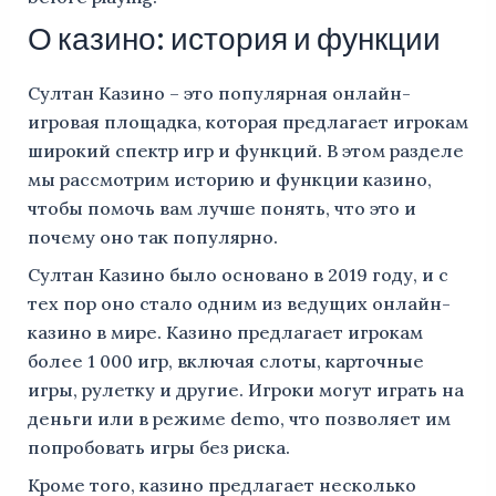
О казино: история и функции
Султан Казино – это популярная онлайн-
игровая площадка, которая предлагает игрокам
широкий спектр игр и функций. В этом разделе
мы рассмотрим историю и функции казино,
чтобы помочь вам лучше понять, что это и
почему оно так популярно.
Султан Казино было основано в 2019 году, и с
тех пор оно стало одним из ведущих онлайн-
казино в мире. Казино предлагает игрокам
более 1 000 игр, включая слоты, карточные
игры, рулетку и другие. Игроки могут играть на
деньги или в режиме demo, что позволяет им
попробовать игры без риска.
Кроме того, казино предлагает несколько