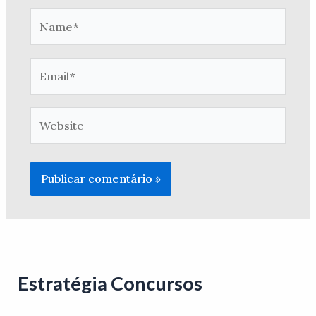
Name*
Email*
Website
Estratégia Concursos