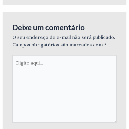
Deixe um comentário
O seu endereço de e-mail não será publicado.
Campos obrigatórios são marcados com
*
Digite
aqui...