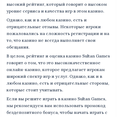
высокий рейтинг, который говорит о высоком
уровне сервиса и качества игр в этом казино.
Однако, как и в любом казино, есть и
отрицательные отзывы. Некоторые игроки
пожаловались на сложность регистрации и на
то, что казино не всегда выполняет свои
обещания.
В целом, рейтинг и оценка казино Sultan Games
говорят о том, что это высококачественное
онлайн-казино, которое предлагает игрокам
широкий спектр игр и услуг. Однако, как и в
любом казино, есть и отрицательные стороны,
которые стоит учитывать.
Если вы решите играть в казино Sultan Games,
мы рекомендуем вам использовать промокод
бездепозитного бонуса, чтобы начать играть с