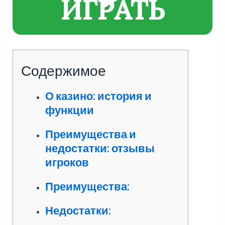
ИГРАТЬ
Содержимое
О казино: история и
функции
Преимущества и
недостатки: отзывы
игроков
Преимущества:
Недостатки: