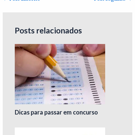
Posts relacionados
Dicas para passar em concurso