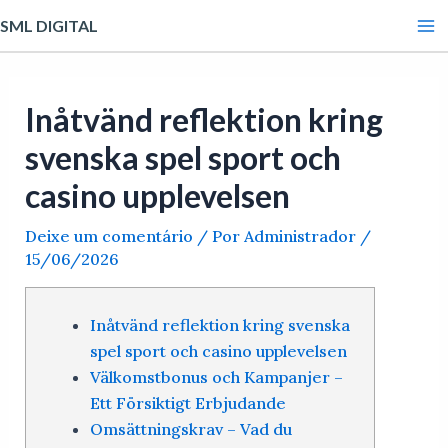
Ir
Post
Ma
SML DIGITAL
para
navigation
Me
o
conteúdo
Inåtvänd reflektion kring
svenska spel sport och
casino upplevelsen
Deixe um comentário
/ Por
Administrador
/
15/06/2026
Inåtvänd reflektion kring svenska
spel sport och casino upplevelsen
Välkomstbonus och Kampanjer –
Ett Försiktigt Erbjudande
Omsättningskrav – Vad du