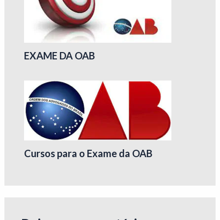
EXAME DA OAB
Cursos para o Exame da OAB