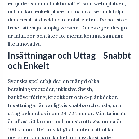
erbjuder samma funktionalitet som webbplatsen,
och du kan enkelt placera dina insatser och följa
dina resultat direkt i din mobiltelefon. De har stor
frihet att välja lämplig version. Deres egen design
är intuitbor och låter formerna komma samman,
lite innovativt.
Insättningar och Uttag – Snabbt
och Enkelt
Svenska spel erbjuder en mängd olika
betalningsmetoder, inklusive Swish,
banköverföring, kreditkort och e-plånböcker.
Insättningar är vanligtvis snabba och enkla, och
uttag behandlas inom 24-72 timmar. Minsta insats
är oftast 50 kronor, och minsta uttagssumma är
100 kronor. Det är viktigt att notera att olika
metoder kan ha olika behandlingskostnader.