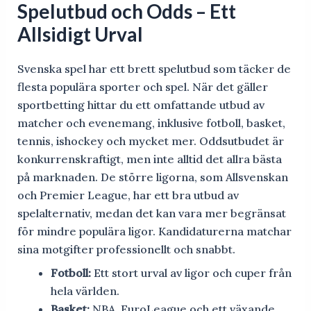
Spelutbud och Odds – Ett
Allsidigt Urval
Svenska spel har ett brett spelutbud som täcker de
flesta populära sporter och spel. När det gäller
sportbetting hittar du ett omfattande utbud av
matcher och evenemang, inklusive fotboll, basket,
tennis, ishockey och mycket mer. Oddsutbudet är
konkurrenskraftigt, men inte alltid det allra bästa
på marknaden. De större ligorna, som Allsvenskan
och Premier League, har ett bra utbud av
spelalternativ, medan det kan vara mer begränsat
för mindre populära ligor. Kandidaturerna matchar
sina motgifter professionellt och snabbt.
Fotboll:
Ett stort urval av ligor och cuper från
hela världen.
Basket:
NBA, EuroLeague och ett växande