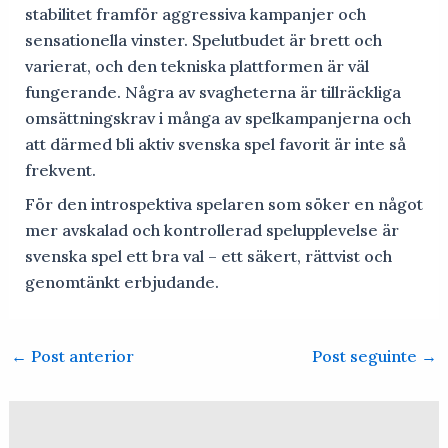
stabilitet framför aggressiva kampanjer och
sensationella vinster. Spelutbudet är brett och
varierat, och den tekniska plattformen är väl
fungerande. Några av svagheterna är tillräckliga
omsättningskrav i många av spelkampanjerna och
att därmed bli aktiv svenska spel favorit är inte så
frekvent.
För den introspektiva spelaren som söker en något
mer avskalad och kontrollerad spelupplevelse är
svenska spel ett bra val – ett säkert, rättvist och
genomtänkt erbjudande.
←
Post anterior
Post seguinte
→