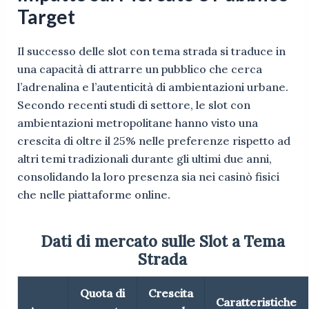
Target
Il successo delle slot con tema strada si traduce in
una capacità di attrarre un pubblico che cerca
l’adrenalina e l’autenticità di ambientazioni urbane.
Secondo recenti studi di settore, le slot con
ambientazioni metropolitane hanno visto una
crescita di oltre il 25% nelle preferenze rispetto ad
altri temi tradizionali durante gli ultimi due anni,
consolidando la loro presenza sia nei casinò fisici
che nelle piattaforme online.
Dati di mercato sulle Slot a Tema
Strada
Quota di
Crescita
Caratteristiche