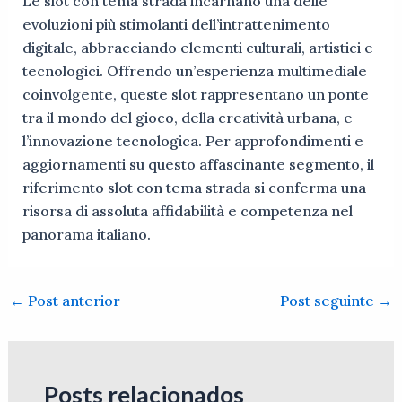
Le slot con tema strada incarnano una delle
evoluzioni più stimolanti dell’intrattenimento
digitale, abbracciando elementi culturali, artistici e
tecnologici. Offrendo un’esperienza multimediale
coinvolgente, queste slot rappresentano un ponte
tra il mondo del gioco, della creatività urbana, e
l’innovazione tecnologica. Per approfondimenti e
aggiornamenti su questo affascinante segmento, il
riferimento slot con tema strada si conferma una
risorsa di assoluta affidabilità e competenza nel
panorama italiano.
←
Post anterior
Post seguinte
→
Posts relacionados