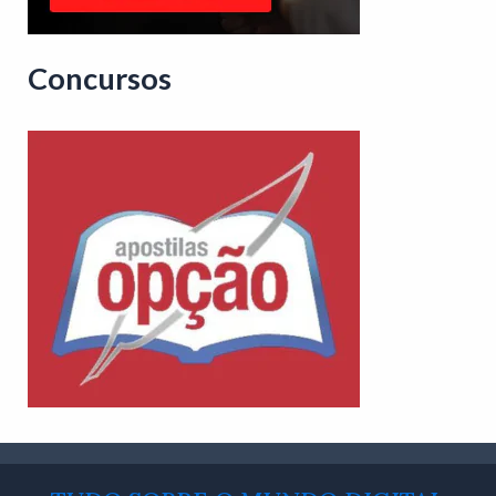
Concursos