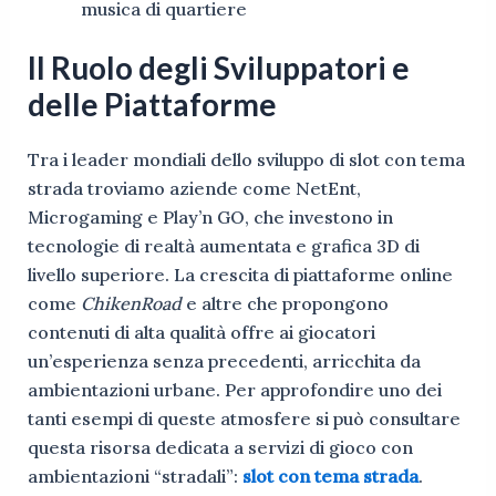
musica di quartiere
Il Ruolo degli Sviluppatori e
delle Piattaforme
Tra i leader mondiali dello sviluppo di slot con tema
strada troviamo aziende come NetEnt,
Microgaming e Play’n GO, che investono in
tecnologie di realtà aumentata e grafica 3D di
livello superiore. La crescita di piattaforme online
come
ChikenRoad
e altre che propongono
contenuti di alta qualità offre ai giocatori
un’esperienza senza precedenti, arricchita da
ambientazioni urbane. Per approfondire uno dei
tanti esempi di queste atmosfere si può consultare
questa risorsa dedicata a servizi di gioco con
ambientazioni “stradali”:
slot con tema strada
.