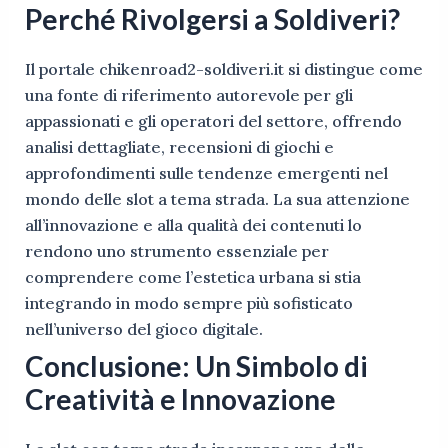
Perché Rivolgersi a Soldiveri?
Il portale chikenroad2-soldiveri.it si distingue come
una fonte di riferimento autorevole per gli
appassionati e gli operatori del settore, offrendo
analisi dettagliate, recensioni di giochi e
approfondimenti sulle tendenze emergenti nel
mondo delle slot a tema strada. La sua attenzione
all’innovazione e alla qualità dei contenuti lo
rendono uno strumento essenziale per
comprendere come l’estetica urbana si stia
integrando in modo sempre più sofisticato
nell’universo del gioco digitale.
Conclusione: Un Simbolo di
Creatività e Innovazione