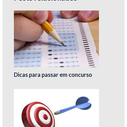
Dicas para passar em concurso