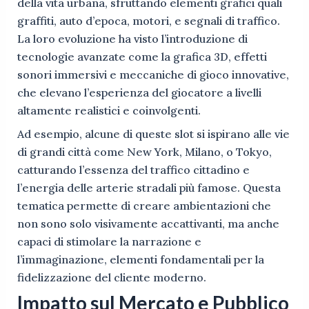
della vita urbana, sfruttando elementi grafici quali
graffiti, auto d’epoca, motori, e segnali di traffico.
La loro evoluzione ha visto l’introduzione di
tecnologie avanzate come la grafica 3D, effetti
sonori immersivi e meccaniche di gioco innovative,
che elevano l’esperienza del giocatore a livelli
altamente realistici e coinvolgenti.
Ad esempio, alcune di queste slot si ispirano alle vie
di grandi città come New York, Milano, o Tokyo,
catturando l’essenza del traffico cittadino e
l’energia delle arterie stradali più famose. Questa
tematica permette di creare ambientazioni che
non sono solo visivamente accattivanti, ma anche
capaci di stimolare la narrazione e
l’immaginazione, elementi fondamentali per la
fidelizzazione del cliente moderno.
Impatto sul Mercato e Pubblico