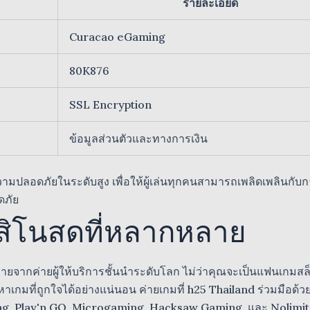
รายละเอียด
Curacao eGaming
80K876
SSL Encryption
ข้อมูลส่วนตัวและทางการเงิน
มปลอดภัยในระดับสูง เพื่อให้ผู้เล่นทุกคนสามารถเพลิดเพลินกับก
ดภัย
สิโนสดที่หลากหลาย
มายจากค่ายผู้ให้บริการชั้นนำระดับโลก ไม่ว่าคุณจะเป็นแฟนเกมส
เกมที่ถูกใจได้อย่างแน่นอน ค่ายเกมที่ h25 Thailand ร่วมมือด้วย
g, Play'n GO, Microgaming, Hacksaw Gaming, และ Nolimit C