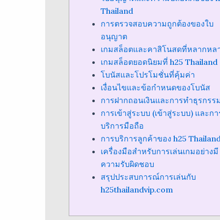
Thailand
การตรวจสอบความถูกต้องของใบ
อนุญาต
เกมสล็อตและคาสิโนสดที่หลากหล
เกมสล็อตยอดนิยมที่ h25 Thailand
โบนัสและโปรโมชั่นที่คุ้มค่า
เงื่อนไขและข้อกำหนดของโบนัส
การฝากถอนเงินและการทำธุรกรร
การเข้าสู่ระบบ (เข้าสู่ระบบ) และกา
บริการมือถือ
การบริการลูกค้าของ h25 Thailan
เครื่องมือสำหรับการเล่นเกมอย่างมี
ความรับผิดชอบ
สรุปประสบการณ์การเล่นกับ
h25thailandvip.com