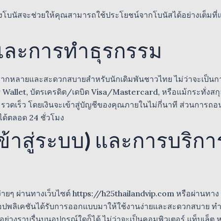
บนัสจะช่วยให้คุณสามารถใช้ประโยชน์จากโบนัสได้อย่างเต็มที่
และการทำธุรกรรม
่หลากหลายและสะดวกสบายสำหรับนักเดิมพันชาวไทย ไม่ว่าจะเป็นก
llet, บัตรเครดิต/เดบิต Visa/Mastercard, หรือแม้กระทั่งสกุลเ
ดเร็ว โดยเงินจะเข้าสู่บัญชีของคุณภายในไม่กี่นาที ส่วนการถอน
ด้ตลอด 24 ชั่วโมง
เข้าสู่ระบบ) และการบริกา
่ายๆ ผ่านทางเว็บไซต์ https://h25thailandvip.com หรือผ่านทาง
ะแอปพลิเคชันได้รับการออกแบบมาให้ใช้งานง่ายและสะดวกสบาย ทำ
างราบรื่นบนอุปกรณ์ใดก็ได้ ไม่ว่าจะเป็นคอมพิวเตอร์ แท็บเล็ต 