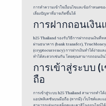
การทำความเข้าใจเงื่อนไขและข้อกำหนดของโ
เลี่ยงปัญหาที่อาจเกิดขึ้นได้
การฝากถอนเงิน
h25 Thailand รองรับวิธีการฝากถอนเงินที
ผ่านธนาคาร (bank transfer), TrueMoney Wa
(cryptocurrency) การฝากเงินทำได้ง่ายและรว
ทำได้สะดวกเช่นกัน โดยคุณสามารถถอนเงินไ
การเข้าสู่ระบบ (
ถือ
การเข้าสู่ระบบ h25 Thailand สามารถทำได้ง
แอปพลิเคชันบนมือถือ (หากมี) เว็บไซต์แล
สามารถเล่นเกมสล็อตและคาสิโนออนไลน์ได้อย่