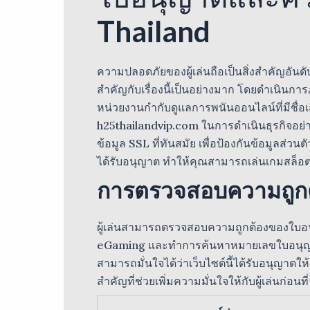
Thailand
ความปลอดภัยของผู้เล่นถือเป็นสิ่งสำคัญอันด
สำคัญกับเรื่องนี้เป็นอย่างมาก โดยดำเนิน
หน่วยงานกำกับดูแลการพนันออนไลน์ที่มีชื่
h25thailandvip.com ในการดำเนินธุรกิจอย่า
ข้อมูล SSL ที่ทันสมัย เพื่อป้องกันข้อมูลส่
ได้รับอนุญาต ทำให้คุณสามารถเล่นเกมสล็อ
การตรวจสอบความถูก
ผู้เล่นสามารถตรวจสอบความถูกต้องของใบอนุ
eGaming และทำการค้นหาหมายเลขใบอนุญาต 8
สามารถมั่นใจได้ว่าเว็บไซต์นี้ได้รับอนุญ
สำคัญที่ช่วยเพิ่มความมั่นใจให้กับผู้เล่นก่อ