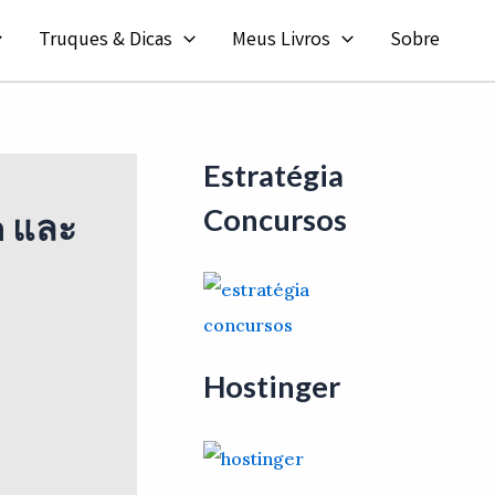
Truques & Dicas
Meus Livros
Sobre
Estratégia
Concursos
m และ
Hostinger