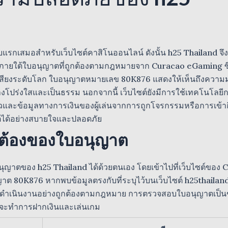
ับแรกเสมอสำหรับเว็บไซต์คาสิโนออนไลน์ ดังนั้น h25 Thailand จึ
การภายใต้ใบอนุญาตที่ถูกต้องตามกฎหมายจาก Curacao eGaming ซึ่
อเสียงระดับโลก ใบอนุญาตหมายเลข 80K876 แสดงให้เห็นถึงความมุ
งโปร่งใสและเป็นธรรม นอกจากนี้ เว็บไซต์ยังมีการใช้เทคโนโลยีก
วนตัวและข้อมูลทางการเงินของผู้เล่นจากการถูกโจรกรรมหรือการเข้า
ตได้อย่างสบายใจและปลอดภัย
ต้องของใบอนุญาต
ญาตของ h25 Thailand ได้ด้วยตนเอง โดยเข้าไปที่เว็บไซต์ของ 
0K876 หากพบข้อมูลตรงกับที่ระบุไว้บนเว็บไซต์ h25thailand
าตให้ดำเนินงานอย่างถูกต้องตามกฎหมาย การตรวจสอบใบอนุญาตเป็น
นที่จะทำการฝากเงินและเล่นเกม