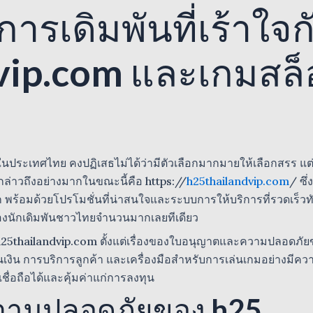
รเดิมพันที่เร้าใจก
vip.com และเกมสล
ในประเทศไทย คงปฏิเสธไม่ได้ว่ามีตัวเลือกมากมายให้เลือกสรร แต่
กล่าวถึงอย่างมากในขณะนี้คือ https://
h25thailandvip.com
/ ซึ่
ก พร้อมด้วยโปรโมชั่นที่น่าสนใจและระบบการให้บริการที่รวดเร็วท
งนักเดิมพันชาวไทยจำนวนมากเลยทีเดียว
h25thailandvip.com ตั้งแต่เรื่องของใบอนุญาตและความปลอดภัย
เงิน การบริการลูกค้า และเครื่องมือสำหรับการเล่นเกมอย่างมีควา
่เชื่อถือได้และคุ้มค่าแก่การลงทุน
ามปลอดภัยของ h25