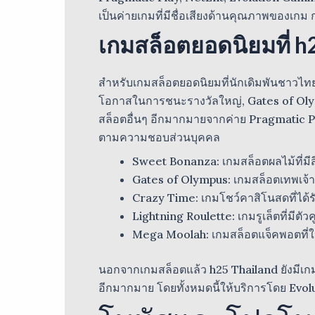
เป็นค่ายเกมที่มีชื่อเสียงด้านคุณภาพของเกม 
เกมสล็อตยอดนิยมที่ h
สำหรับเกมสล็อตยอดนิยมที่นักเดิมพันชาวไทย
โอกาสในการชนะรางวัลใหญ่, Gates of Olymp
สล็อตอื่นๆ อีกมากมายจากค่าย Pragmatic Pla
ตามความชอบส่วนบุคคล
Sweet Bonanza: เกมสล็อตผลไม้ที่มีสี
Gates of Olympus: เกมสล็อตเทพเจ้าก
Crazy Time: เกมโชว์คาสิโนสดที่ได้
Lightning Roulette: เกมรูเล็ตที่มีตัว
Mega Moolah: เกมสล็อตแจ็คพอตที่ใ
นอกจากเกมสล็อตแล้ว h25 Thailand ยังมีเกมค
อีกมากมาย โดยทั้งหมดนี้ให้บริการโดย Evol