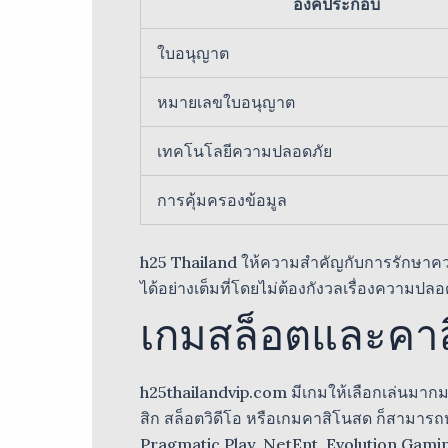
องค์ประกอบ
ใบอนุญาต
หมายเลขใบอนุญาต
เทคโนโลยีความปลอดภัย
การคุ้มครองข้อมูล
h25 Thailand ให้ความสำคัญกับการรักษาควา
ได้อย่างเต็มที่โดยไม่ต้องกังวลเรื่องความปลอ
เกมสล็อตและคา
h25thailandvip.com มีเกมให้เลือกเล่นมาก
สิก สล็อตวิดีโอ หรือเกมคาสิโนสด ก็สามารถหา
Pragmatic Play, NetEnt, Evolution Gamin