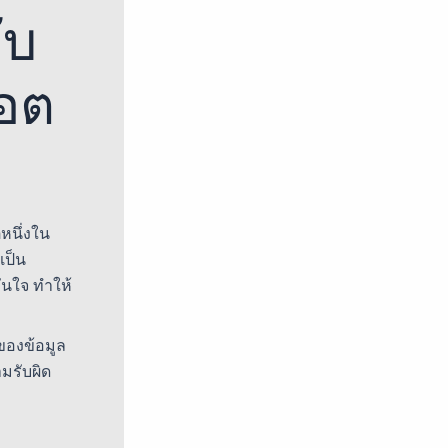
ับ
็อต
หนึ่งใน
งเป็น
ันใจ ทำให้
ของข้อมูล
มรับผิด