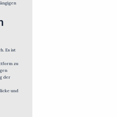
hängigen
n
. Es ist
ttform zu
igen
g der
licke und