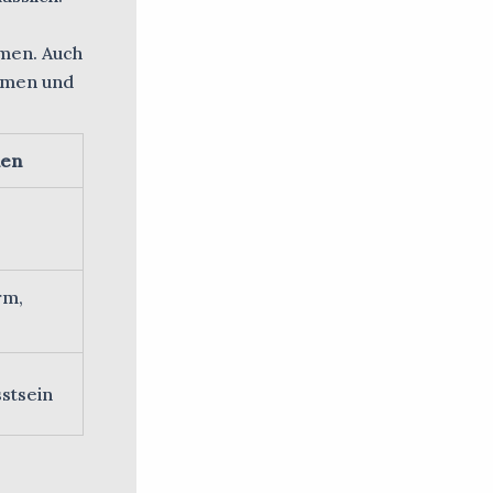
men. Auch
ormen und
en
rm,
sstsein