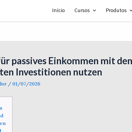
Início
Cursos
Produtos
 für passives Einkommen mit de
nten Investitionen nutzen
ador
/
01/07/2026
es
nd
zen
d