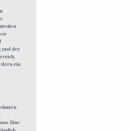
in
er
ntralen
gen
d
g und der
ereich,
rdern ein
rlusten
r
ann. Eine
ässlich.