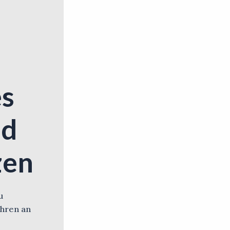
es
nd
zen
u
ahren an