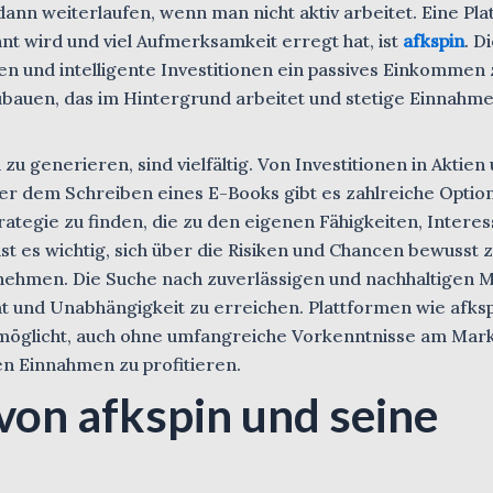
ann weiterlaufen, wenn man nicht aktiv arbeitet. Eine Pla
t wird und viel Aufmerksamkeit erregt hat, ist
afkspin
. D
en und intelligente Investitionen ein passives Einkommen 
fzubauen, das im Hintergrund arbeitet und stetige Einnahm
u generieren, sind vielfältig. Von Investitionen in Aktien
er dem Schreiben eines E-Books gibt es zahlreiche Optio
trategie zu finden, die zu den eigenen Fähigkeiten, Intere
ist es wichtig, sich über die Risiken und Chancen bewusst z
zunehmen. Die Suche nach zuverlässigen und nachhaltigen
ität und Unabhängigkeit zu erreichen. Plattformen wie afks
ermöglicht, auch ohne umfangreiche Vorkenntnisse am Mar
en Einnahmen zu profitieren.
von afkspin und seine