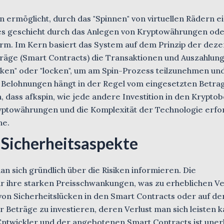
rn ermöglicht, durch das "Spinnen" von virtuellen Rädern e
es geschieht durch das Anlegen von Kryptowährungen od
form. Im Kern basiert das System auf dem Prinzip der deze
rträge (Smart Contracts) die Transaktionen und Auszahlun
aken" oder "locken", um am Spin-Prozess teilzunehmen un
 Belohnungen hängt in der Regel vom eingesetzten Betra
n, dass afkspin, wie jede andere Investition in den Kryptob
 Kryptowährungen und die Komplexität der Technologie erfo
he.
Sicherheitsaspekte
man sich gründlich über die Risiken informieren. Die
 ihre starken Preisschwankungen, was zu erheblichen Ve
von Sicherheitslücken in den Smart Contracts oder auf de
ur Beträge zu investieren, deren Verlust man sich leisten k
Entwickler und der angebotenen Smart Contracts ist unerl