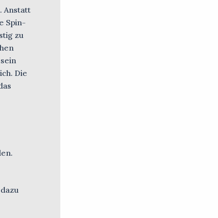
 Anstatt
e Spin-
stig zu
chen
 sein
ich. Die
das
den.
 dazu