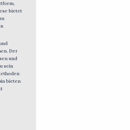
ttform,
iese bietet
zu
en
 und
nen. Der
ssen und
u sein
 Methoden
pin bieten
kt