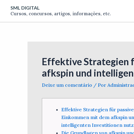
Ir
Post
SML DIGITAL
para
navigation
Cursos, concursos, artigos, informações, etc.
o
conteúdo
Effektive Strategien
afkspin und intellige
Deixe um comentário
/ Por
Administr
Effektive Strategien für passiv
Einkommen mit dem afkspin u
intelligenten Investitionen nut
Die Grundlagen von afkspin un