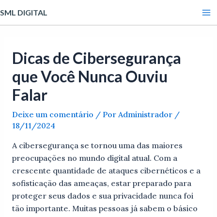
Ir
Post
Ma
SML DIGITAL
para
navigation
Me
o
conteúdo
Dicas de Cibersegurança
que Você Nunca Ouviu
Falar
Deixe um comentário
/ Por
Administrador
/
18/11/2024
A cibersegurança se tornou uma das maiores
preocupações no mundo digital atual. Com a
crescente quantidade de ataques cibernéticos e a
sofisticação das ameaças, estar preparado para
proteger seus dados e sua privacidade nunca foi
tão importante. Muitas pessoas já sabem o básico