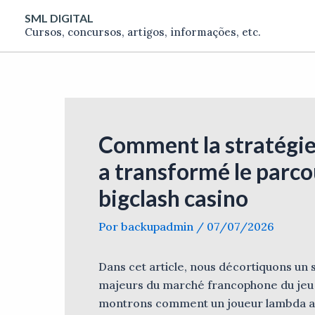
Ir
Post
SML DIGITAL
para
navigation
Cursos, concursos, artigos, informações, etc.
o
conteúdo
Comment la stratégie 
a transformé le parcou
bigclash casino
Por
backupadmin
/
07/07/2026
Dans cet article, nous décortiquons un s
majeurs du marché francophone du jeu en
montrons comment un joueur lambda a pu 