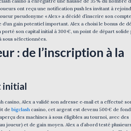
gclash casino a enregistré une hausse de 35 % du nombre 
eurs ont reçu une notification push les invitant à rejoind
oueur pseudonyme « Alex » a décidé d’inscrire son compte
 d’un gain potentiel important. Alex a choisi le bonus de d
 porté son capital initial à 300 €, un point de départ solide
à sous sélectionnées.
r : de l’inscription à la
initial
h casino, Alex a validé son adresse e‑mail et a effectué s
ôt de
bigclash
casino, cet argent est devenu 500 € de fond
 aperçu des machines à sous éligibles au tournoi, avec des
 au joueur) et de gain moyen. Alex a d’abord testé plusieurs