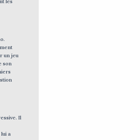
t les
o.
dement
r un jeu
e son
miers
stion
ssive. Il
lui a