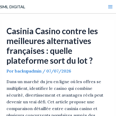
Ir
Post
Ma
SML DIGITAL
para
navigation
Me
o
conteúdo
Casinia Casino contre les
meilleures alternatives
françaises : quelle
plateforme sort du lot ?
Por
backupadmin
/
07/07/2026
Dans un marché du jeu en ligne où les offres se
multiplient, identifier le casino qui combine
sécurité, divertissement et avantages réels peut
devenir un vrai défi. Cet article propose une
comparaison détaillée entre casinia casino et
plusieurs concurrents populaires auprès des