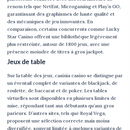
renom tels que NetEnt, Microgaming et Play’n GO,
garantissant des graphismes de haute qualité et
des mécaniques de jeu innovantes. En
comparaison, certains concurrents comme Lucky
Star Casino offrent une bibliothèque légèrement
plus restreinte, autour de 1 800 jeux, avec une
présence moindre de titres à gros jackpot.
Jeux de table
Sur la table des jeux, casinia casino se distingue par
un éventail complet de variantes de blackjack, de
roulette, de baccarat et de poker. Les tables
virtuelles sont disponibles en plusieurs limites de
mise, répondant tant aux débutants qu’aux gros
parieurs. D’autres sites, tels que Royal Vega,
proposent une sélection correcte mais moins
diversifiée, souvent limitée à quelques variantes de