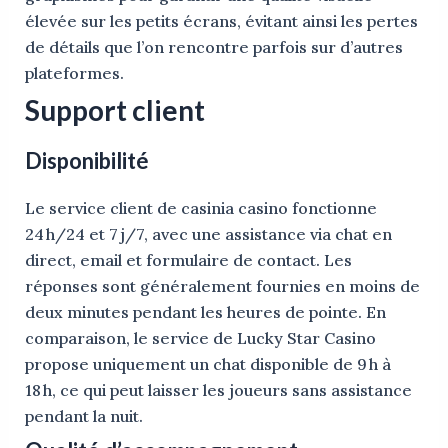
élevée sur les petits écrans, évitant ainsi les pertes
de détails que l’on rencontre parfois sur d’autres
plateformes.
Support client
Disponibilité
Le service client de casinia casino fonctionne
24 h/24 et 7 j/7, avec une assistance via chat en
direct, email et formulaire de contact. Les
réponses sont généralement fournies en moins de
deux minutes pendant les heures de pointe. En
comparaison, le service de Lucky Star Casino
propose uniquement un chat disponible de 9 h à
18 h, ce qui peut laisser les joueurs sans assistance
pendant la nuit.