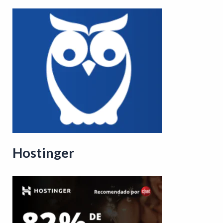
Hostinger