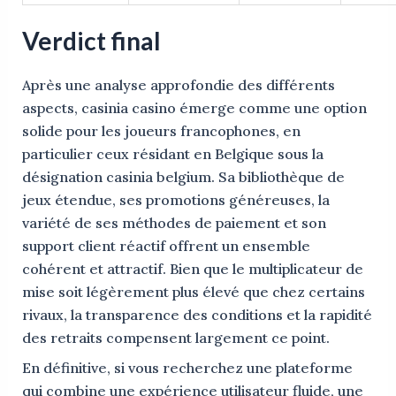
Verdict final
Après une analyse approfondie des différents
aspects, casinia casino émerge comme une option
solide pour les joueurs francophones, en
particulier ceux résidant en Belgique sous la
désignation casinia belgium. Sa bibliothèque de
jeux étendue, ses promotions généreuses, la
variété de ses méthodes de paiement et son
support client réactif offrent un ensemble
cohérent et attractif. Bien que le multiplicateur de
mise soit légèrement plus élevé que chez certains
rivaux, la transparence des conditions et la rapidité
des retraits compensent largement ce point.
En définitive, si vous recherchez une plateforme
qui combine une expérience utilisateur fluide, une