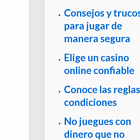
Consejos y truco
para jugar de
manera segura
Elige un casino
online confiable
Conoce las reglas
condiciones
No juegues con
dinero que no