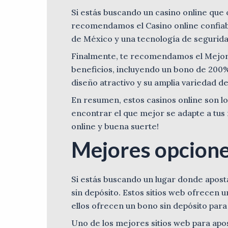
Si estás buscando un casino online que 
recomendamos el Casino online confiabl
de México y una tecnología de seguridad
Finalmente, te recomendamos el Mejor c
beneficios, incluyendo un bono de 200% 
diseño atractivo y su amplia variedad de
En resumen, estos casinos online son 
encontrar el que mejor se adapte a tus 
online y buena suerte!
Mejores opciones
Si estás buscando un lugar donde apost
sin depósito. Estos sitios web ofrecen 
ellos ofrecen un bono sin depósito par
Uno de los mejores sitios web para apost