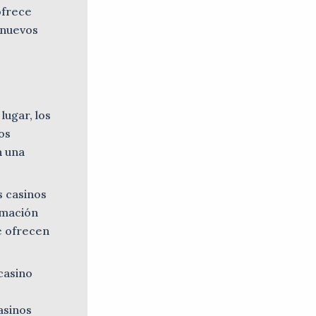
ofrece
 nuevos
lugar, los
os
n una
s casinos
rmación
e ofrecen
casino
asinos