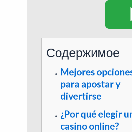
Содержимое
Mejores opcione
para apostar y
divertirse
¿Por qué elegir u
casino online?