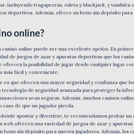
r, incluyendo tragaperras, ruleta y blackjack, y también 
tos deportivos. Además, ofrece un bono sin depósito para
ino online?
n casino online puede ser una excelente opción. En primer 
dad de juegos de azar y apuestas deportivas que los casin
e ofrecen la posibilidad de jugar desde cualquier lugar co
a más fácil y conveniente.
ine es que ofrecen una mayor seguridad y confianza que lo
zan tecnología de seguridad avanzada para proteger la info
transacciones sean seguras. Además, muchos casinos onlin
n caso de que un jugador pierda.
 donde apostar y divertirse, te recomendamos probar un 
ios web ofrecen una variedad de juegos de azar y apuestas
un bono sin depósito para nuevos jugadores. Además, los c