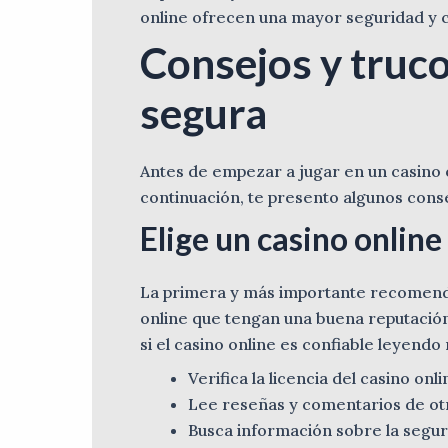
online ofrecen una mayor seguridad y co
Consejos y truc
segura
Antes de empezar a jugar en un casino 
continuación, te presento algunos cons
Elige un casino online
La primera y más importante recomendac
online que tengan una buena reputación
si el casino online es confiable leyend
Verifica la licencia del casino onli
Lee reseñas y comentarios de ot
Busca información sobre la seguri