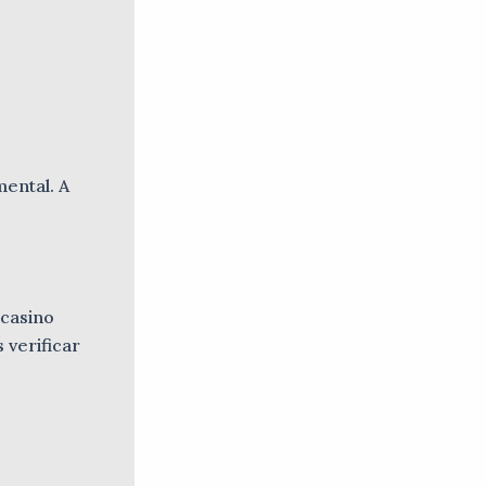
mental. A
 casino
 verificar