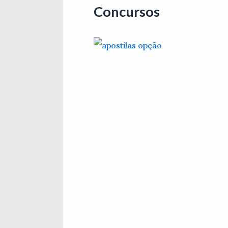
Concursos