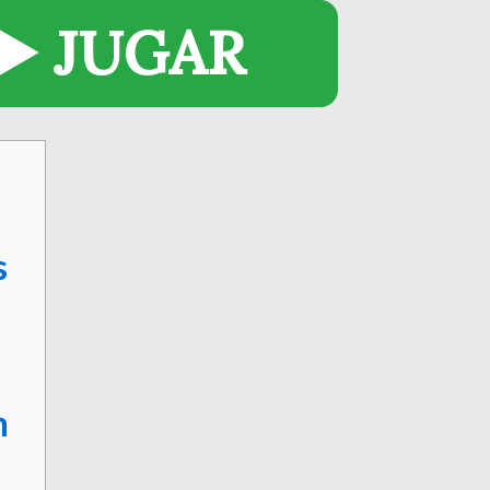
▶️ JUGAR
s
n