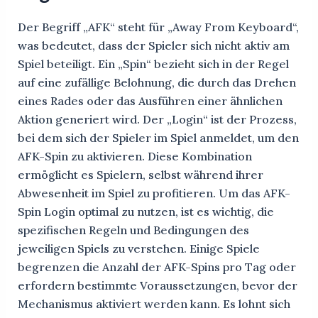
Der Begriff „AFK“ steht für „Away From Keyboard“,
was bedeutet, dass der Spieler sich nicht aktiv am
Spiel beteiligt. Ein „Spin“ bezieht sich in der Regel
auf eine zufällige Belohnung, die durch das Drehen
eines Rades oder das Ausführen einer ähnlichen
Aktion generiert wird. Der „Login“ ist der Prozess,
bei dem sich der Spieler im Spiel anmeldet, um den
AFK-Spin zu aktivieren. Diese Kombination
ermöglicht es Spielern, selbst während ihrer
Abwesenheit im Spiel zu profitieren. Um das AFK-
Spin Login optimal zu nutzen, ist es wichtig, die
spezifischen Regeln und Bedingungen des
jeweiligen Spiels zu verstehen. Einige Spiele
begrenzen die Anzahl der AFK-Spins pro Tag oder
erfordern bestimmte Voraussetzungen, bevor der
Mechanismus aktiviert werden kann. Es lohnt sich