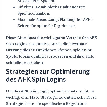
Stress beim Spielen.
Effizienz: Kombinierbar mit anderen
Spielmechaniken.
Maximale Ausnutzung: Planung der AFK-
Zeiten für optimale Ergebnisse.
Diese Liste fasst die wichtigsten Vorteile des AFK
Spin Logins zusammen. Durch die bewusste
Nutzung dieser Funktionen können Spieler ihr
Spielerlebnis deutlich verbessern und ihre Ziele
schneller erreichen.
Strategien zur Optimierung
des AFK Spin Logins
Um das AFK Spin Login optimal zu nutzen, ist es
wichtig, eine klare Strategie zu entwickeln. Diese
Strategie sollte die spezifischen Regeln und