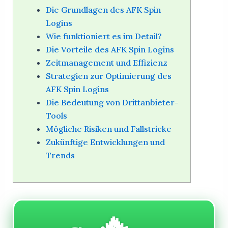
Die Grundlagen des AFK Spin
Logins
Wie funktioniert es im Detail?
Die Vorteile des AFK Spin Logins
Zeitmanagement und Effizienz
Strategien zur Optimierung des
AFK Spin Logins
Die Bedeutung von Drittanbieter-
Tools
Mögliche Risiken und Fallstricke
Zukünftige Entwicklungen und
Trends
🔥