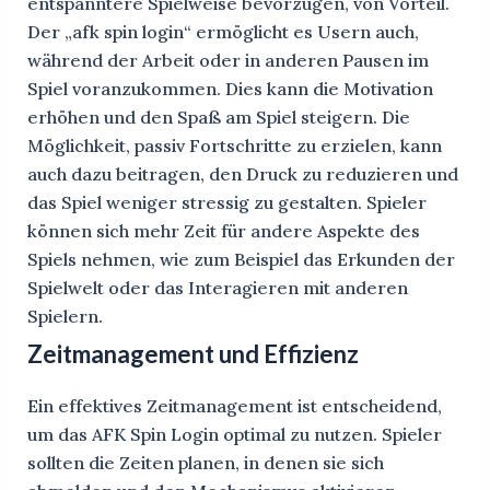
entspanntere Spielweise bevorzugen, von Vorteil.
Der „afk spin login“ ermöglicht es Usern auch,
während der Arbeit oder in anderen Pausen im
Spiel voranzukommen. Dies kann die Motivation
erhöhen und den Spaß am Spiel steigern. Die
Möglichkeit, passiv Fortschritte zu erzielen, kann
auch dazu beitragen, den Druck zu reduzieren und
das Spiel weniger stressig zu gestalten. Spieler
können sich mehr Zeit für andere Aspekte des
Spiels nehmen, wie zum Beispiel das Erkunden der
Spielwelt oder das Interagieren mit anderen
Spielern.
Zeitmanagement und Effizienz
Ein effektives Zeitmanagement ist entscheidend,
um das AFK Spin Login optimal zu nutzen. Spieler
sollten die Zeiten planen, in denen sie sich