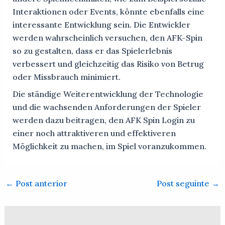
Interaktionen oder Events, könnte ebenfalls eine
interessante Entwicklung sein. Die Entwickler
werden wahrscheinlich versuchen, den AFK-Spin
so zu gestalten, dass er das Spielerlebnis
verbessert und gleichzeitig das Risiko von Betrug
oder Missbrauch minimiert.
Die ständige Weiterentwicklung der Technologie
und die wachsenden Anforderungen der Spieler
werden dazu beitragen, den AFK Spin Login zu
einer noch attraktiveren und effektiveren
Möglichkeit zu machen, im Spiel voranzukommen.
←
Post anterior
Post seguinte
→