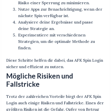
Risiko einer Sperrung zu minimieren.
Nutze Apps zur Benachrichtigung, wenn der
nächste Spin verfügbar ist.
Analysiere deine Ergebnisse und passe
deine Strategie an.
Experimentiere mit verschiedenen
Strategien, um die optimale Methode zu
finden.
Diese Schritte helfen dir dabei, das AFK Spin Login
sicher und effizient zu nutzen.
Mögliche Risiken und
Fallstricke
Trotz der zahlreichen Vorteile birgt der AFK Spin
Login auch einige Risiken und Fallstricke. Eines der
größten Risiken ist die Gefahr, Opfer von Betrug