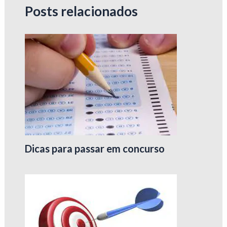
Posts relacionados
Dicas para passar em concurso