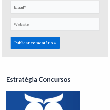
Email*
Website
Estratégia Concursos