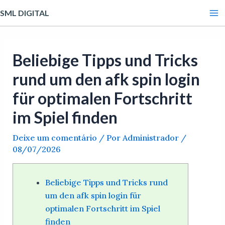
Ir
Post
Ma
SML DIGITAL
para
navigation
Me
o
conteúdo
Beliebige Tipps und Tricks
rund um den afk spin login
für optimalen Fortschritt
im Spiel finden
Deixe um comentário
/ Por
Administrador
/
08/07/2026
Beliebige Tipps und Tricks rund
um den afk spin login für
optimalen Fortschritt im Spiel
finden