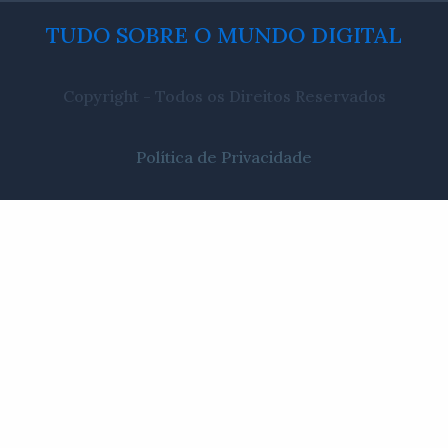
TUDO SOBRE O MUNDO DIGITAL
Copyright - Todos os Direitos Reservados
Política de Privacidade