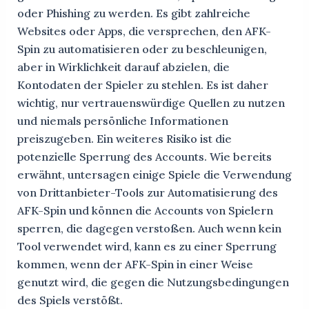
oder Phishing zu werden. Es gibt zahlreiche
Websites oder Apps, die versprechen, den AFK-
Spin zu automatisieren oder zu beschleunigen,
aber in Wirklichkeit darauf abzielen, die
Kontodaten der Spieler zu stehlen. Es ist daher
wichtig, nur vertrauenswürdige Quellen zu nutzen
und niemals persönliche Informationen
preiszugeben. Ein weiteres Risiko ist die
potenzielle Sperrung des Accounts. Wie bereits
erwähnt, untersagen einige Spiele die Verwendung
von Drittanbieter-Tools zur Automatisierung des
AFK-Spin und können die Accounts von Spielern
sperren, die dagegen verstoßen. Auch wenn kein
Tool verwendet wird, kann es zu einer Sperrung
kommen, wenn der AFK-Spin in einer Weise
genutzt wird, die gegen die Nutzungsbedingungen
des Spiels verstößt.