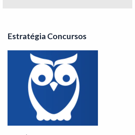
Estratégia Concursos