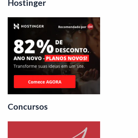
Hostinger
Concursos