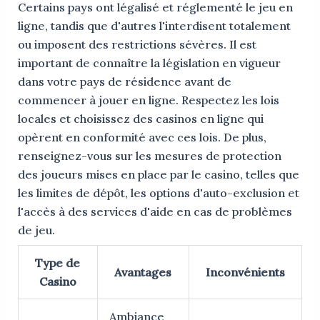
Certains pays ont légalisé et réglementé le jeu en
ligne, tandis que d'autres l'interdisent totalement
ou imposent des restrictions sévères. Il est
important de connaître la législation en vigueur
dans votre pays de résidence avant de
commencer à jouer en ligne. Respectez les lois
locales et choisissez des casinos en ligne qui
opèrent en conformité avec ces lois. De plus,
renseignez-vous sur les mesures de protection
des joueurs mises en place par le casino, telles que
les limites de dépôt, les options d'auto-exclusion et
l'accès à des services d'aide en cas de problèmes
de jeu.
Type de
Avantages
Inconvénients
Casino
Ambiance