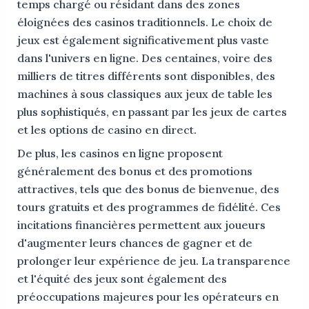
temps chargé ou résidant dans des zones
éloignées des casinos traditionnels. Le choix de
jeux est également significativement plus vaste
dans l'univers en ligne. Des centaines, voire des
milliers de titres différents sont disponibles, des
machines à sous classiques aux jeux de table les
plus sophistiqués, en passant par les jeux de cartes
et les options de casino en direct.
De plus, les casinos en ligne proposent
généralement des bonus et des promotions
attractives, tels que des bonus de bienvenue, des
tours gratuits et des programmes de fidélité. Ces
incitations financières permettent aux joueurs
d'augmenter leurs chances de gagner et de
prolonger leur expérience de jeu. La transparence
et l'équité des jeux sont également des
préoccupations majeures pour les opérateurs en