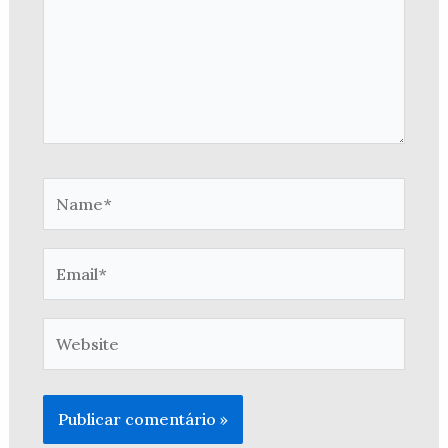
Name*
Email*
Website