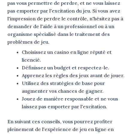
pas vous permettre de perdre, et ne vous laissez
pas emporter par l'excitation du jeu. Si vous avez
l'impression de perdre le contrôle, n'hésitez pas à
demander de l'aide à un professionnel ou à un
organisme spécialisé dans le traitement des
problèmes de jeu.
Choisissez un casino en ligne réputé et
licencié.
Définissez un budget et respectez-le.
Apprenez les règles des jeux avant de jouer.
Utilisez des stratégies de base pour
augmenter vos chances de gagner.
Jouez de manière responsable et ne vous
laissez pas emporter par l'excitation.
En suivant ces conseils, vous pourrez profiter
pleinement de l'expérience de jeu en ligne en