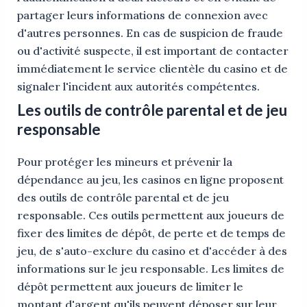
partager leurs informations de connexion avec
d'autres personnes. En cas de suspicion de fraude
ou d'activité suspecte, il est important de contacter
immédiatement le service clientèle du casino et de
signaler l'incident aux autorités compétentes.
Les outils de contrôle parental et de jeu
responsable
Pour protéger les mineurs et prévenir la
dépendance au jeu, les casinos en ligne proposent
des outils de contrôle parental et de jeu
responsable. Ces outils permettent aux joueurs de
fixer des limites de dépôt, de perte et de temps de
jeu, de s'auto-exclure du casino et d'accéder à des
informations sur le jeu responsable. Les limites de
dépôt permettent aux joueurs de limiter le
montant d'argent qu'ils peuvent déposer sur leur