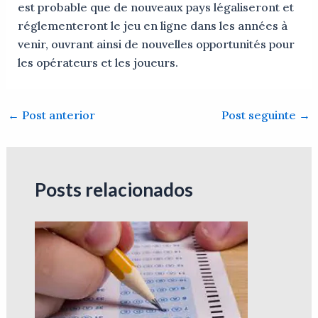
est probable que de nouveaux pays légaliseront et
réglementeront le jeu en ligne dans les années à
venir, ouvrant ainsi de nouvelles opportunités pour
les opérateurs et les joueurs.
←
Post anterior
Post seguinte
→
Posts relacionados