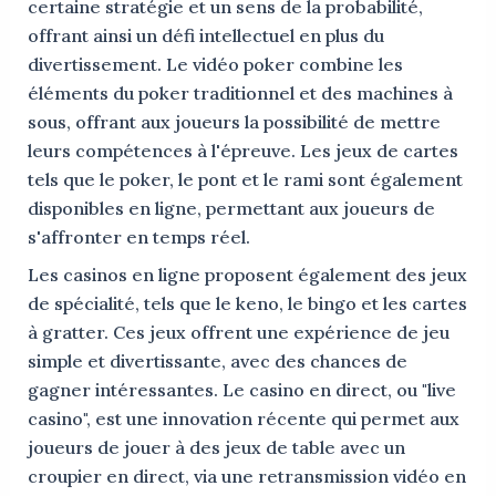
certaine stratégie et un sens de la probabilité,
offrant ainsi un défi intellectuel en plus du
divertissement. Le vidéo poker combine les
éléments du poker traditionnel et des machines à
sous, offrant aux joueurs la possibilité de mettre
leurs compétences à l'épreuve. Les jeux de cartes
tels que le poker, le pont et le rami sont également
disponibles en ligne, permettant aux joueurs de
s'affronter en temps réel.
Les casinos en ligne proposent également des jeux
de spécialité, tels que le keno, le bingo et les cartes
à gratter. Ces jeux offrent une expérience de jeu
simple et divertissante, avec des chances de
gagner intéressantes. Le casino en direct, ou "live
casino", est une innovation récente qui permet aux
joueurs de jouer à des jeux de table avec un
croupier en direct, via une retransmission vidéo en