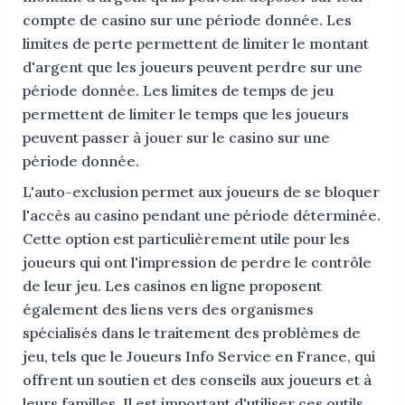
compte de casino sur une période donnée. Les
limites de perte permettent de limiter le montant
d'argent que les joueurs peuvent perdre sur une
période donnée. Les limites de temps de jeu
permettent de limiter le temps que les joueurs
peuvent passer à jouer sur le casino sur une
période donnée.
L'auto-exclusion permet aux joueurs de se bloquer
l'accès au casino pendant une période déterminée.
Cette option est particulièrement utile pour les
joueurs qui ont l'impression de perdre le contrôle
de leur jeu. Les casinos en ligne proposent
également des liens vers des organismes
spécialisés dans le traitement des problèmes de
jeu, tels que le Joueurs Info Service en France, qui
offrent un soutien et des conseils aux joueurs et à
leurs familles. Il est important d'utiliser ces outils