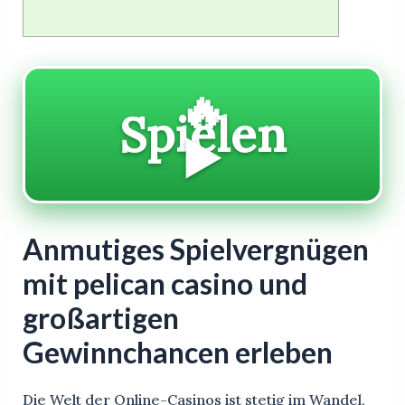
🔥
Spielen
▶️
Anmutiges Spielvergnügen
mit pelican casino und
großartigen
Gewinnchancen erleben
Die Welt der Online-Casinos ist stetig im Wandel,