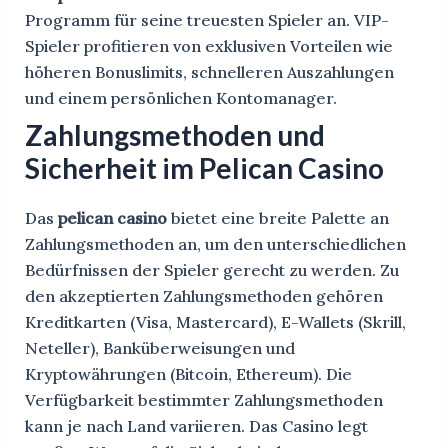
Programm für seine treuesten Spieler an. VIP-
Spieler profitieren von exklusiven Vorteilen wie
höheren Bonuslimits, schnelleren Auszahlungen
und einem persönlichen Kontomanager.
Zahlungsmethoden und
Sicherheit im Pelican Casino
Das
pelican casino
bietet eine breite Palette an
Zahlungsmethoden an, um den unterschiedlichen
Bedürfnissen der Spieler gerecht zu werden. Zu
den akzeptierten Zahlungsmethoden gehören
Kreditkarten (Visa, Mastercard), E-Wallets (Skrill,
Neteller), Banküberweisungen und
Kryptowährungen (Bitcoin, Ethereum). Die
Verfügbarkeit bestimmter Zahlungsmethoden
kann je nach Land variieren. Das Casino legt