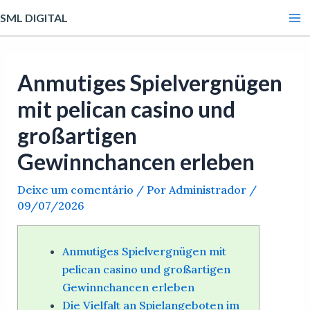
Ir
Post
Ma
SML DIGITAL
para
navigation
Me
o
conteúdo
Anmutiges Spielvergnügen
mit pelican casino und
großartigen
Gewinnchancen erleben
Deixe um comentário
/ Por
Administrador
/
09/07/2026
Anmutiges Spielvergnügen mit
pelican casino und großartigen
Gewinnchancen erleben
Die Vielfalt an Spielangeboten im