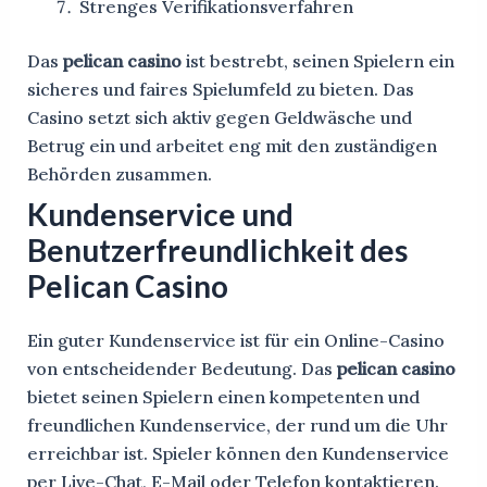
Strenges Verifikationsverfahren
Das
pelican casino
ist bestrebt, seinen Spielern ein
sicheres und faires Spielumfeld zu bieten. Das
Casino setzt sich aktiv gegen Geldwäsche und
Betrug ein und arbeitet eng mit den zuständigen
Behörden zusammen.
Kundenservice und
Benutzerfreundlichkeit des
Pelican Casino
Ein guter Kundenservice ist für ein Online-Casino
von entscheidender Bedeutung. Das
pelican casino
bietet seinen Spielern einen kompetenten und
freundlichen Kundenservice, der rund um die Uhr
erreichbar ist. Spieler können den Kundenservice
per Live-Chat, E-Mail oder Telefon kontaktieren.