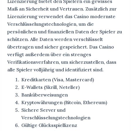
Lizenzierung bietet den Spielern ein gewisses
Maß an Sicherheit und Vertrauen. Zusätzlich zur
Lizenzierung verwendet das Casino modernste
Verschlüsselungstechnologien, um die
persönlichen und finanziellen Daten der Spieler zu
schützen. Alle Daten werden verschlüsselt
übertragen und sicher gespeichert. Das Casino
verfügt außerdem über ein strenges
Verifikationsverfahren, um sicherzustellen, dass
alle Spieler volljährig und identifiziert sind.
Kreditkarten (Visa, Mastercard)
E-Wallets (Skrill, Neteller)
Banküberweisungen
Kryptowährungen (Bitcoin, Ethereum)
Sichere Server und
Verschlüsselungstechnologien
Gültige Glücksspiellizenz