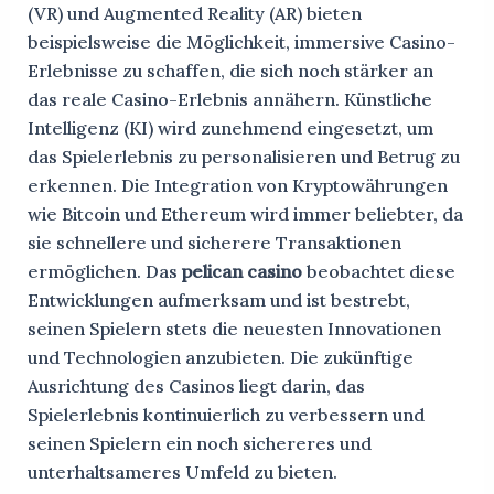
(VR) und Augmented Reality (AR) bieten
beispielsweise die Möglichkeit, immersive Casino-
Erlebnisse zu schaffen, die sich noch stärker an
das reale Casino-Erlebnis annähern. Künstliche
Intelligenz (KI) wird zunehmend eingesetzt, um
das Spielerlebnis zu personalisieren und Betrug zu
erkennen. Die Integration von Kryptowährungen
wie Bitcoin und Ethereum wird immer beliebter, da
sie schnellere und sicherere Transaktionen
ermöglichen. Das
pelican casino
beobachtet diese
Entwicklungen aufmerksam und ist bestrebt,
seinen Spielern stets die neuesten Innovationen
und Technologien anzubieten. Die zukünftige
Ausrichtung des Casinos liegt darin, das
Spielerlebnis kontinuierlich zu verbessern und
seinen Spielern ein noch sichereres und
unterhaltsameres Umfeld zu bieten.