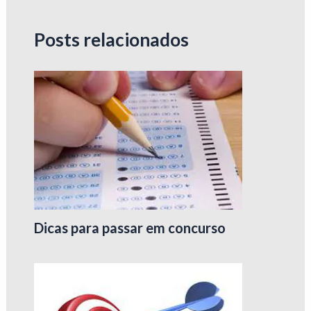
Posts relacionados
Dicas para passar em concurso