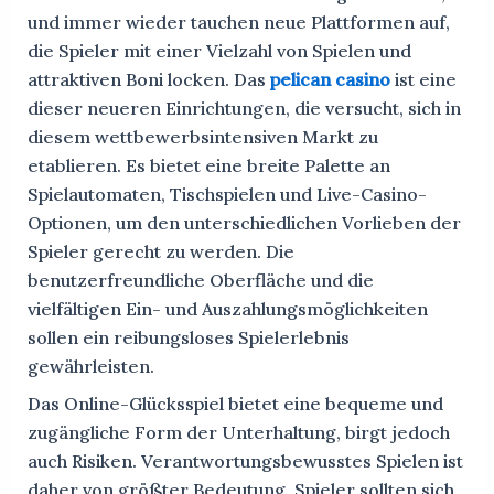
und immer wieder tauchen neue Plattformen auf,
die Spieler mit einer Vielzahl von Spielen und
attraktiven Boni locken. Das
pelican casino
ist eine
dieser neueren Einrichtungen, die versucht, sich in
diesem wettbewerbsintensiven Markt zu
etablieren. Es bietet eine breite Palette an
Spielautomaten, Tischspielen und Live-Casino-
Optionen, um den unterschiedlichen Vorlieben der
Spieler gerecht zu werden. Die
benutzerfreundliche Oberfläche und die
vielfältigen Ein- und Auszahlungsmöglichkeiten
sollen ein reibungsloses Spielerlebnis
gewährleisten.
Das Online-Glücksspiel bietet eine bequeme und
zugängliche Form der Unterhaltung, birgt jedoch
auch Risiken. Verantwortungsbewusstes Spielen ist
daher von größter Bedeutung. Spieler sollten sich