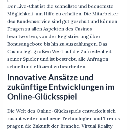
Der Live-Chat ist die schnellste und bequemste
Möglichkeit, um Hilfe zu erhalten. Die Mitarbeiter
des Kundenservice sind gut geschult und können
Fragen zu allen Aspekten des Casinos
beantworten, von der Registrierung über
Bonusangebote bis hin zu Auszahlungen. Das
Casino legt großen Wert auf die Zufriedenheit
seiner Spieler und ist bestrebt, alle Anfragen
schnell und effizient zu bearbeiten.
Innovative Ansätze und
zukünftige Entwicklungen im
Online-Glücksspiel
Die Welt des Online-Glücksspiels entwickelt sich
rasant weiter, und neue Technologien und Trends
prägen die Zukunft der Branche. Virtual Reality