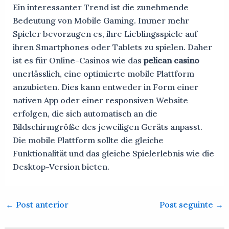
Ein interessanter Trend ist die zunehmende
Bedeutung von Mobile Gaming. Immer mehr
Spieler bevorzugen es, ihre Lieblingsspiele auf
ihren Smartphones oder Tablets zu spielen. Daher
ist es für Online-Casinos wie das
pelican casino
unerlässlich, eine optimierte mobile Plattform
anzubieten. Dies kann entweder in Form einer
nativen App oder einer responsiven Website
erfolgen, die sich automatisch an die
Bildschirmgröße des jeweiligen Geräts anpasst.
Die mobile Plattform sollte die gleiche
Funktionalität und das gleiche Spielerlebnis wie die
Desktop-Version bieten.
←
Post anterior
Post seguinte
→