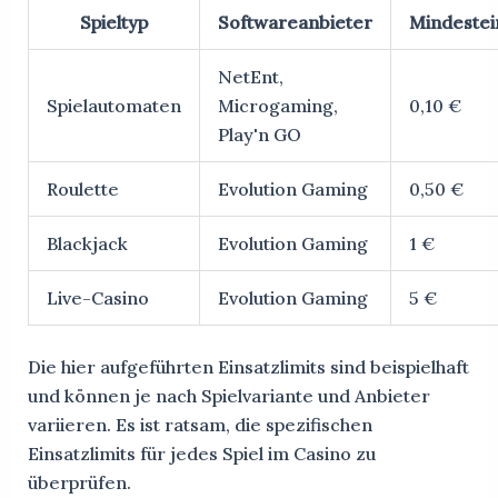
Spieltyp
Softwareanbieter
Mindestei
NetEnt,
Spielautomaten
Microgaming,
0,10 €
Play'n GO
Roulette
Evolution Gaming
0,50 €
Blackjack
Evolution Gaming
1 €
Live-Casino
Evolution Gaming
5 €
Die hier aufgeführten Einsatzlimits sind beispielhaft
und können je nach Spielvariante und Anbieter
variieren. Es ist ratsam, die spezifischen
Einsatzlimits für jedes Spiel im Casino zu
überprüfen.