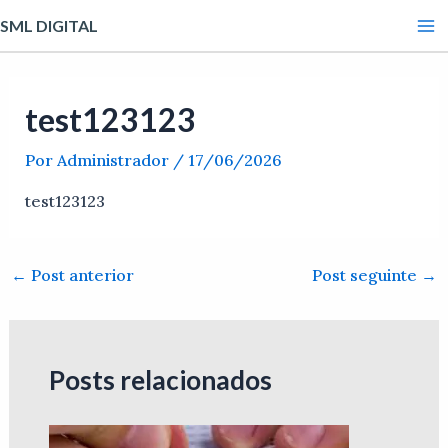
Ir
Post
Ma
SML DIGITAL
para
navigation
Me
o
conteúdo
test123123
Por
Administrador
/
17/06/2026
test123123
←
Post anterior
Post seguinte
→
Posts relacionados