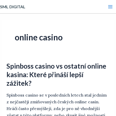
Ir
Ma
SML DIGITAL
para
Me
o
conteúdo
online casino
Spinboss casino vs ostatní online
Spinboss
casino
kasina: Které přináší lepší
vs
zážitek?
ostatní
online
Spinboss casino se v posledních letech stal jedním
kasina:
z nejčastěji zmiňovaných českých online casin.
Které
Hráči často přemýšlejí, zda je pro ně vhodnější
přináší
zůstat u této platformy, nebo zkusit jiné možnosti,