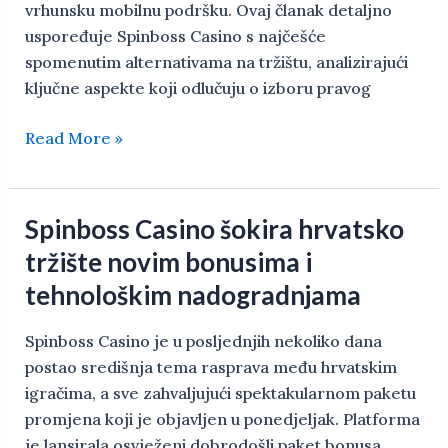
vrhunsku mobilnu podršku. Ovaj članak detaljno
igrače
uspoređuje Spinboss Casino s najčešće
u
spomenutim alternativama na tržištu, analizirajući
Hrvatskoj
ključne aspekte koji odlučuju o izboru pravog
Read More »
Spinboss Casino šokira hrvatsko
Spinboss
Casino
tržište novim bonusima i
šokira
tehnološkim nadogradnjama
hrvatsko
tržište
Spinboss Casino je u posljednjih nekoliko dana
novim
postao središnja tema rasprava među hrvatskim
bonusima
igračima, a sve zahvaljujući spektakularnom paketu
i
promjena koji je objavljen u ponedjeljak. Platforma
tehnološkim
je lansirala osvježeni dobrodošli paket bonusa,