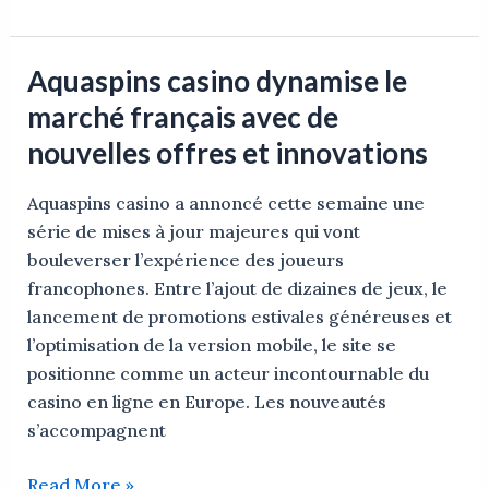
Aquaspins casino dynamise le
Aquaspins
casino
marché français avec de
dynamise
nouvelles offres et innovations
le
marché
Aquaspins casino a annoncé cette semaine une
français
série de mises à jour majeures qui vont
avec
bouleverser l’expérience des joueurs
de
francophones. Entre l’ajout de dizaines de jeux, le
nouvelles
lancement de promotions estivales généreuses et
offres
l’optimisation de la version mobile, le site se
et
positionne comme un acteur incontournable du
innovations
casino en ligne en Europe. Les nouveautés
s’accompagnent
Read More »