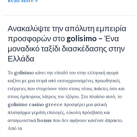
Read More »
España
Ανακαλύψτε την απόλυτη εμπειρία
Ανακαλύψτε
την
προσφορών στο golisimo – Ένα
απόλυτη
μοναδικό ταξίδι διασκέδασης στην
εμπειρία
Ελλάδα
προσφορών
στο
Το golisimo κάνει την είσοδό του στην ελληνική αγορά
golisimo
καζίνο με μια σειρά από εκσυγχρονισμένες προωθητικές
–
ενέργειες που στοχεύουν τόσο στους νέους παίκτες όσο και
Ένα
στους έμπειρους λάτρεις του τζόγου. Στο πλαίσιο αυτό, το
μοναδικό
golisimo casino greece προσφέρει μια φιλική
ταξίδι
πλατφόρμα γεμάτη επιλογές, εύκολη πρόσβαση και
διασκέδασης
ανταγωνιστικά bonus που δεν αφήνουν κανέναν άπρακτο.
στην
Από τα
Ελλάδα