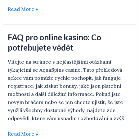
Read More »
FAQ pro online kasino: Co
FAQ
pro
potřebujete vědět
online
kasino:
Vítejte na stránce s nejčastějšími otázkami
Co
týkajícími se AquaSpins casino. Tato přehledová
potřebujete
sekce vám pomůže rychle pochopit, jak funguje
vědět
registrace, jak získat bonusy, jaké jsou platební
možnosti a další důležité informace. Pokud jste
novým hráčem nebo se jen chcete ujistit, že jste
využili všechny dostupné výhody, najdete zde
odpovědi, které vám usnadní rozhodování a zvýší
Read More »