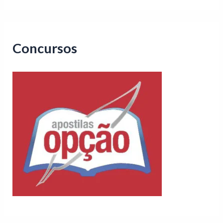
Concursos