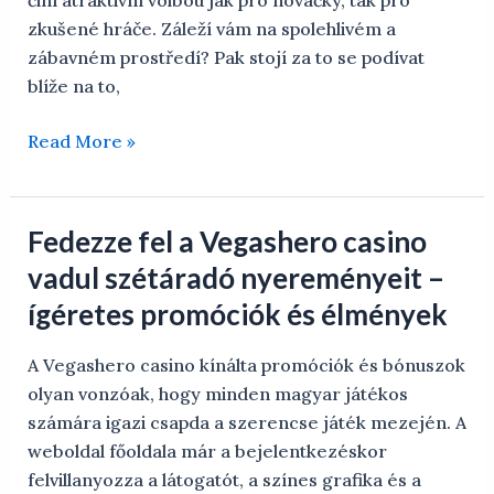
činí atraktivní volbou jak pro nováčky, tak pro
platforma
zkušené hráče. Záleží vám na spolehlivém a
pro
zábavném prostředí? Pak stojí za to se podívat
milovníky
blíže na to,
her
Read More »
Fedezze fel a Vegashero casino
Fedezze
fel
vadul szétáradó nyereményeit –
a
ígéretes promóciók és élmények
Vegashero
casino
A Vegashero casino kínálta promóciók és bónuszok
vadul
olyan vonzóak, hogy minden magyar játékos
szétáradó
számára igazi csapda a szerencse játék mezején. A
nyereményeit
weboldal főoldala már a bejelentkezéskor
–
felvillanyozza a látogatót, a színes grafika és a