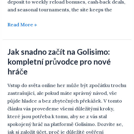
deposit to weekly reload bonuses, cash‑back deals,
and seasonal tournaments, the site keeps the
Read More »
Jak snadno začít na Golisimo:
Jak
snadno
kompletní průvodce pro nové
začít
hráče
na
Golisimo:
Vstup do světa online her může být zpočátku trochu
kompletní
zastrašující, ale pokud máte správný návod, vše
průvodce
půjde hladce a bez zbytečných překážek. V tomto
pro
článku vás provedeme všemi důležitými kroky,
nové
které jsou potřeba k tomu, aby se z vás stal
hráče
spokojený hráč na platformě Golisimo. Dozvíte se,
jak si založit účet, proč je důležité ověření