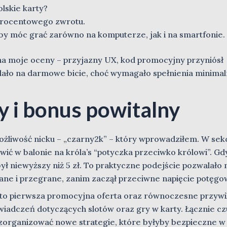
lskie karty?
 procentowego zwrotu.
aby móc grać zarówno na komputerze, jak i na smartfonie.
na moje oceny – przyjazny UX, kod promocyjny przyniósł
lało na darmowe bicie, choć wymagało spełnienia minima
y i bonus powitalny
liwość nicku – „czarny2k” – który wprowadziłem. W sekcj
wić w balonie na króla’s “potyczka przeciwko królowi”. G
ył niewyższy niż 5 zł. To praktyczne podejście pozwalało 
ne i przegrane, zanim zaczął przeciwne napięcie potęgow
 to pierwsza promocyjna oferta oraz równoczesne przywil
świadczeń dotyczących slotów oraz gry w karty. Łącznie cz
zorganizować nowe strategie, które byłyby bezpieczne w 