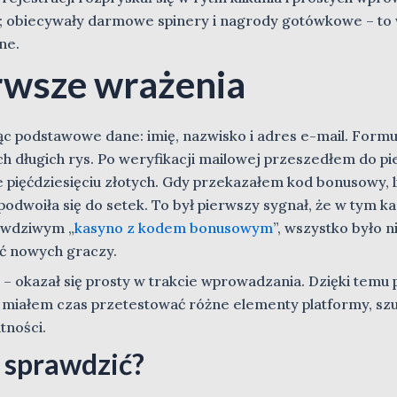
ce; obiecywały darmowe spinery i nagrody gotówkowe – to
ne.
erwsze wrażenia
c podstawowe dane: imię, nazwisko i adres e-mail. Formu
ch długich rys. Po weryfikacji mailowej przeszedłem do p
e pięćdziesięciu złotych. Gdy przekazałem kod bonusowy, 
podwoiła się do setek. To był pierwszy sygnał, że w tym ka
rawdziwym „
kasyno z kodem bonusowym
”, wszystko było n
ć nowych graczy.
– okazał się prosty w trakcie wprowadzania. Dzięki temu 
ie: miałem czas przetestować różne elementy platformy, sz
tności.
 sprawdzić?