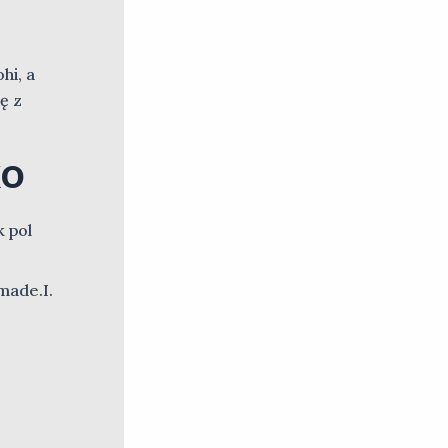
hi, a
ę z
ko
 pol
made.I.