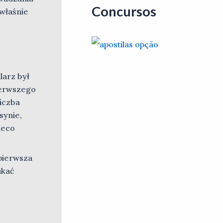
Concursos
 właśnie
larz był
ierwszego
liczba
synie,
ieco
pierwsza
ukać