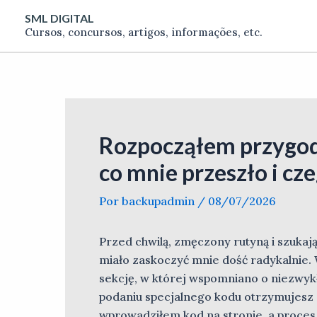
Ir
Post
SML DIGITAL
para
navigation
Cursos, concursos, artigos, informações, etc.
o
conteúdo
Rozpocząłem przygod
co mnie przeszło i cz
Por
backupadmin
/
08/07/2026
Przed chwilą, zmęczony rutyną i szukają
miało zaskoczyć mnie dość radykalnie
sekcję, w której wspomniano o niezwyk
podaniu specjalnego kodu otrzymujesz
wprowadziłem kod na stronie, a proces 