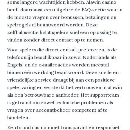
soms langere wachttijden hebben. Alawin casino
heeft daarnaast een uitgebreide FAQ‑sectie waarin
de meeste vragen over bonussen, betalingen en
spelregels al beantwoord worden. Deze
zelfhulpsectie helpt spelers snel een oplossing te
vinden zonder direct contact op te nemen.
Voor spelers die direct contact prefereren, is de
telefoonlijn beschikbaar in zowel Nederlands als
Engels, en de e‑mailreacties worden meestal
binnen één werkdag beantwoord. Deze snelle en
vriendelijke service draagt bij aan een positieve
spelervaring en versterkt het vertrouwen in alawin
als een betrouwbare aanbieder. Het supportteam
is getraind om zowel technische problemen als
vragen over accountbeheer competent af te
handelen.
Een brand casino moet transparant en responsief