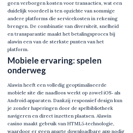
geen verborgen kosten voor transacties, wat een
duidelijk voordeel is ten opzichte van sommige
andere platforms die servicekosten in rekening
brengen. De combinatie van diversiteit, snelheid
en transparantie maakt het betalingsproces bij
alawin een van de sterkste punten van het
platform.
Mobiele ervaring: spelen
onderweg
Alawin heeft een volledig geoptimaliseerde
mobiele site die naadloos werkt op zowel iOS‑ als
Android‑apparaten. Dankzij responsief design kun
je zonder haperingen door de spelbibliotheek
navigeren en direct inzetten plaatsen. Alawin
casino maakt gebruik van HTML5‑technologie,
waardoor er geen aparte downloadbare app nodig