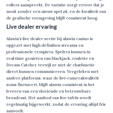
rollers aanspreekt. De variatie zorgt ervoor dat je
nooit zonder een nieuw spel zit, en de kwaliteit van
de grafische vormgeving blijft consistent hoog.
Live dealer ervaring
Alawin’s live dealer sectie bij alawin casino is
opgezet met high‑definition streams en
professionele croupiers. Spelers kunnen in
real‑time genieten van blackjack, roulette en
Dream Catcher, terwijl ze met de chatfunctie
direct kunnen communiceren. Vergeleken met
andere platforms, waar de live‑camerakwaliteit
soms fluctueert, blijft alawin consistent in het
leveren van een vloeiende en betrouwbare
broadcast. Het aanbod van live tafels wordt
regelmatig bijgewerkt, zodat de ervaring altijd fris
aanvoelt.