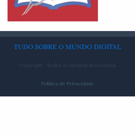
TUDO SOBRE O MUNDO DIGITAL
Copyright - Todos os Direitos Reservados
Política de Privacidade