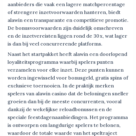
aanbieders die vaak een lagere matchpercentage
of strengere inzetvoorwaarden hanteren, biedt
alawin een transparante en competitieve promotie.
De bonusvoorwaarden zijn duidelijk omschreven
en de inzetvereisten liggen rond de 30 x, wat lager
is dan bij veel concurrerende platforms.
Naast het startpakket heeft alawin een doorlopend
loyaliteitsprogramma waarbij spelers punten
verzamelen voor elke inzet. Deze punten kunnen
worden ingewisseld voor bonusgeld, gratis spins of
exclusieve toernooien. In de praktijk merken
spelers van alawin casino dat de beloningen sneller
groeien dan bij de meeste concurrenten, vooral
dankzij de wekelijkse reloadbonussen en de
speciale feestdagenaanbiedingen. Het programma
is ontworpen om langdurige spelers te belonen,
waardoor de totale waarde van het speltraject