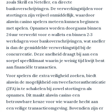
zoals Skrill en Neteller, en directe
bankoverschrijvingen. De verwerkingstijden voor
stortingen zijn vrijwel onmiddellijk, waardoor
alawin casino spelers meteen kunnen beginnen
met spelen. Opnames worden doorgaans binnen
24 uur verwerkt voor e‑wallets en binnen 2‑3
werkdagen voor bankoverschrijvingen, wat sneller
is dan de gemiddelde verwerkingstijd bij de
concurrentie. Deze snelheid draagt bij aan een
soepel speelklimaat waarin je weinig tijd kwijt bent
aan financiële transacties.
Voor spelers die extra veiligheid zoeken, biedt
alawin de mogelijkheid om tweefactorauthenticatie
(2FA) in te schakelen bij zowel stortingen als
opnames. Dit maakt alawin casino een
betrouwbare keuze voor wie waarde hecht aan
een veilige transactieomgeving. Bovendien zijn er