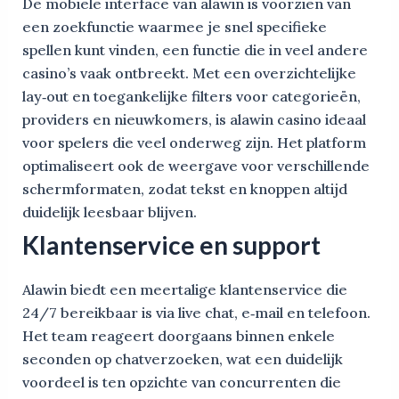
De mobiele interface van alawin is voorzien van
een zoekfunctie waarmee je snel specifieke
spellen kunt vinden, een functie die in veel andere
casino’s vaak ontbreekt. Met een overzichtelijke
lay‑out en toegankelijke filters voor categorieën,
providers en nieuwkomers, is alawin casino ideaal
voor spelers die veel onderweg zijn. Het platform
optimaliseert ook de weergave voor verschillende
schermformaten, zodat tekst en knoppen altijd
duidelijk leesbaar blijven.
Klantenservice en support
Alawin biedt een meertalige klantenservice die
24/7 bereikbaar is via live chat, e‑mail en telefoon.
Het team reageert doorgaans binnen enkele
seconden op chatverzoeken, wat een duidelijk
voordeel is ten opzichte van concurrenten die